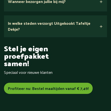
Wanneer bezorgen jullie bij mij?
In welke steden verzorgt Uitgekookt Tafeltje
Dekje?
Tafeltje Dekje
in heel
Stel je eigen
Nederland
proefpakket
samen!
Speciaal voor nieuwe klanten
Aalsmeer
Aalten
Alkmaar
Almelo
Almere
Alphen aan
den Rijn
Amersfoort
Amstelveen
Amsterdam
Apeldoorn
Arnhem
Assen
Baarn
Barneveld
Bemmel
Profiteer nu: Bestel maaltijden vanaf € 7,49!
Bergen (Noord-Holland)
Bergen op Zoom
Beverwijk
Bilthoven
Blokzijl
Boxmeer
Breda
Brunssum
Bussum
Capelle aan den IJssel
Castricum
Cuijk
Dalfsen
De Bilt
Delft
Delfzijl
Den Bosch
Den Haag
Den Helder