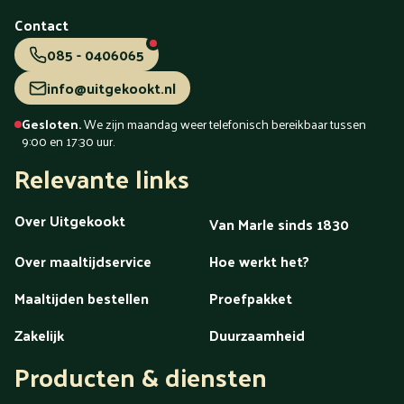
Tiel
Tilburg
Uden
Utrecht
Vaassen
Valkenswaard
Veendam
Veenendaal
Veldhoven
Velp
Venlo
Venray
Contact
Vlaardingen
Vlissingen
Volendam
Vollenhove
085 - 0406065
Voorschoten
Voorthuizen
Vught
Waalwijk
Waddinxveen
Wageningen
Wassenaar
Weert
info@uitgekookt.nl
Westland
Wezep
Wierden
Wijchen
Winschoten
Woerden
Zaandam
Zaanstreek
Zaltbommel
Zeeland
Gesloten.
We zijn maandag weer telefonisch bereikbaar tussen
Zeewolde
Zeist
Zevenaar
Zoetermeer
Zutphen
9:00 en 17:30 uur.
Zwartsluis
Zwijndrecht
Zwolle
Relevante links
menu
Over Uitgekookt
Van Marle sinds 1830
Over maaltijdservice
Hoe werkt het?
Maaltijden bestellen
Proefpakket
Zakelijk
Duurzaamheid
Producten & diensten