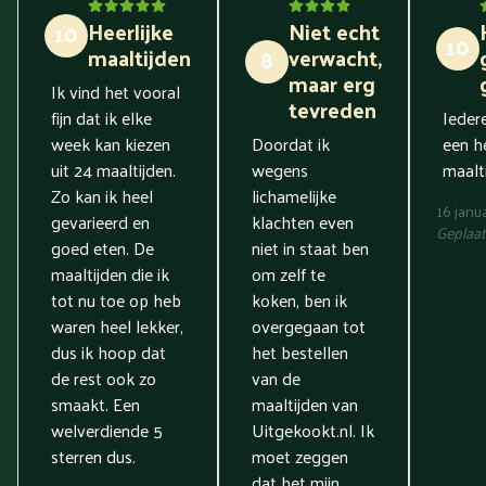
Heerlijke
Niet echt
10
10
maaltijden
verwacht,
8
maar erg
Ik vind het vooral
tevreden
fijn dat ik elke
Ieder
week kan kiezen
Doordat ik
een he
uit 24 maaltijden.
wegens
maalti
Zo kan ik heel
lichamelijke
16 janu
gevarieerd en
klachten even
Geplaat
goed eten. De
niet in staat ben
maaltijden die ik
om zelf te
tot nu toe op heb
koken, ben ik
waren heel lekker,
overgegaan tot
dus ik hoop dat
het bestellen
de rest ook zo
van de
smaakt. Een
maaltijden van
welverdiende 5
Uitgekookt.nl. Ik
sterren dus.
moet zeggen
dat het mijn