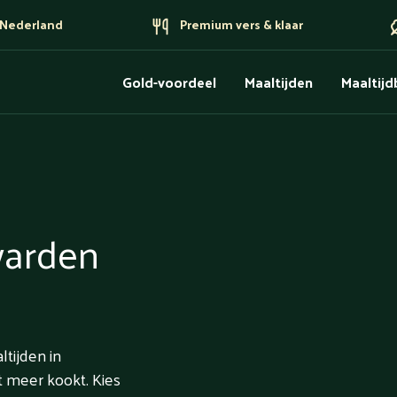
n Nederland
Premium vers & klaar
Gold-voordeel
Maaltijden
Maaltij
warden
ltijden in
t meer kookt. Kies