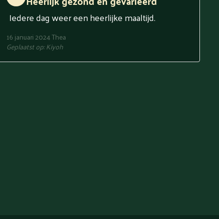
Heerlijk gezond en gevarieerd
Iedere dag weer een heerlijke maaltijd.
16 januari 2024
Thea
Geplaatst op:
Kiyoh