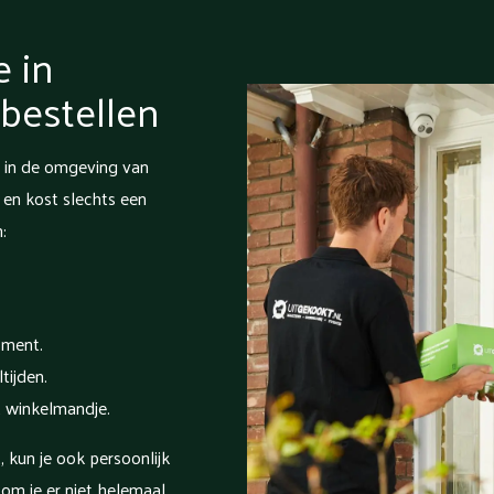
e in
bestellen
e in de omgeving van
en kost slechts een
:
oment.
tijden.
t winkelmandje.
 kun je ook persoonlijk
om je er niet helemaal