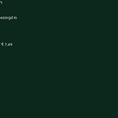
n:
bezorgd in
f € 7,49