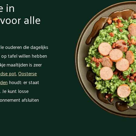
e in
oor alle
le ouderen die dagelijks
 op tafel willen hebben
je maaltijden is zeer
ndse pot
,
Oosterse
jden
houdt: er staat
. Je kunt losse
bonnement afsluiten