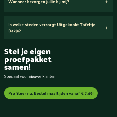
Wanneer bezorgen jullie bij mij?
In welke steden verzorgt Uitgekookt Tafeltje
Dekje?
Tafeltje Dekje
in heel
Stel je eigen
Nederland
proefpakket
samen!
Speciaal voor nieuwe klanten
Aalsmeer
Aalten
Alkmaar
Almelo
Almere
Alphen aan
den Rijn
Amersfoort
Amstelveen
Amsterdam
Apeldoorn
Arnhem
Assen
Baarn
Barneveld
Bemmel
Profiteer nu: Bestel maaltijden vanaf € 7,49!
Bergen (Noord-Holland)
Bergen op Zoom
Beverwijk
Bilthoven
Blokzijl
Boxmeer
Breda
Brunssum
Bussum
Capelle aan den IJssel
Castricum
Cuijk
Dalfsen
De Bilt
Delft
Delfzijl
Den Bosch
Den Haag
Den Helder