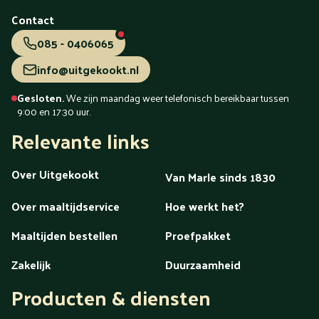
Tiel
Tilburg
Uden
Utrecht
Vaassen
Valkenswaard
Veendam
Veenendaal
Veldhoven
Velp
Venlo
Venray
Contact
Vlaardingen
Vlissingen
Volendam
Vollenhove
085 - 0406065
Voorschoten
Voorthuizen
Vught
Waalwijk
Waddinxveen
Wageningen
Wassenaar
Weert
info@uitgekookt.nl
Westland
Wezep
Wierden
Wijchen
Winschoten
Woerden
Zaandam
Zaanstreek
Zaltbommel
Zeeland
Gesloten.
We zijn maandag weer telefonisch bereikbaar tussen
Zeewolde
Zeist
Zevenaar
Zoetermeer
Zutphen
9:00 en 17:30 uur.
Zwartsluis
Zwijndrecht
Zwolle
Relevante links
menu
Over Uitgekookt
Van Marle sinds 1830
Over maaltijdservice
Hoe werkt het?
Maaltijden bestellen
Proefpakket
Zakelijk
Duurzaamheid
Producten & diensten