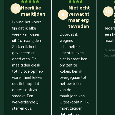
Heerlijke
Niet echt
10
10
maaltijden
verwacht,
8
maar erg
Ik vind het vooral
tevreden
fijn dat ik elke
Ieder
week kan kiezen
Doordat ik
een he
uit 24 maaltijden.
wegens
maalti
Zo kan ik heel
lichamelijke
16 janu
gevarieerd en
klachten even
Geplaat
goed eten. De
niet in staat ben
maaltijden die ik
om zelf te
tot nu toe op heb
koken, ben ik
waren heel lekker,
overgegaan tot
dus ik hoop dat
het bestellen
de rest ook zo
van de
smaakt. Een
maaltijden van
welverdiende 5
Uitgekookt.nl. Ik
sterren dus.
moet zeggen
dat het mijn