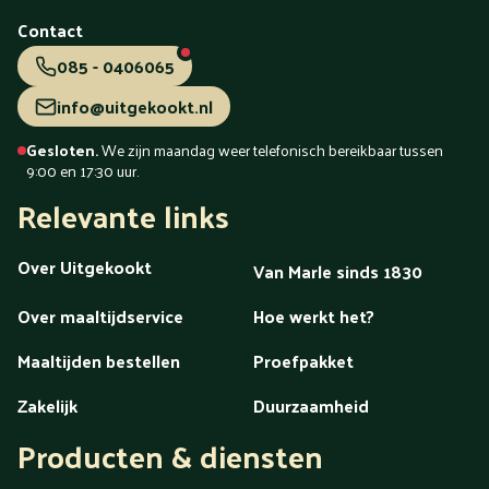
Tiel
Tilburg
Uden
Utrecht
Vaassen
Valkenswaard
Veendam
Veenendaal
Veldhoven
Velp
Venlo
Venray
Contact
Vlaardingen
Vlissingen
Volendam
Vollenhove
085 - 0406065
Voorschoten
Voorthuizen
Vught
Waalwijk
Waddinxveen
Wageningen
Wassenaar
Weert
info@uitgekookt.nl
Westland
Wezep
Wierden
Wijchen
Winschoten
Woerden
Zaandam
Zaanstreek
Zaltbommel
Zeeland
Gesloten.
We zijn maandag weer telefonisch bereikbaar tussen
Zeewolde
Zeist
Zevenaar
Zoetermeer
Zutphen
9:00 en 17:30 uur.
Zwartsluis
Zwijndrecht
Zwolle
Relevante links
menu
Over Uitgekookt
Van Marle sinds 1830
Over maaltijdservice
Hoe werkt het?
Maaltijden bestellen
Proefpakket
Zakelijk
Duurzaamheid
Producten & diensten