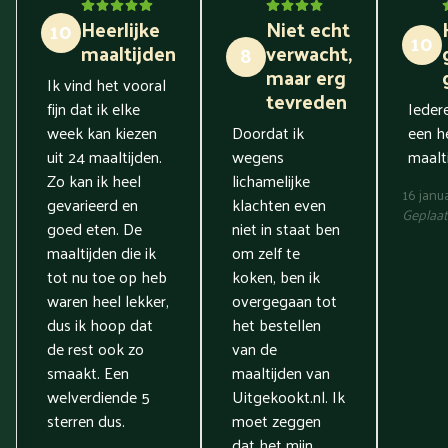
Heerlijke
Niet echt
10
10
maaltijden
verwacht,
8
maar erg
Ik vind het vooral
tevreden
fijn dat ik elke
Ieder
week kan kiezen
Doordat ik
een he
uit 24 maaltijden.
wegens
maalti
Zo kan ik heel
lichamelijke
16 janu
gevarieerd en
klachten even
Geplaat
goed eten. De
niet in staat ben
maaltijden die ik
om zelf te
tot nu toe op heb
koken, ben ik
waren heel lekker,
overgegaan tot
dus ik hoop dat
het bestellen
de rest ook zo
van de
smaakt. Een
maaltijden van
welverdiende 5
Uitgekookt.nl. Ik
sterren dus.
moet zeggen
dat het mijn