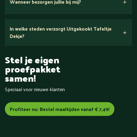
Wanneer bezorgen jullie bij mij?
In welke steden verzorgt Uitgekookt Tafeltje
Dekje?
Tafeltje Dekje
in heel
Stel je eigen
Nederland
proefpakket
samen!
Speciaal voor nieuwe klanten
Aalsmeer
Aalten
Alkmaar
Almelo
Almere
Alphen aan
den Rijn
Amersfoort
Amstelveen
Amsterdam
Apeldoorn
Arnhem
Assen
Baarn
Barneveld
Bemmel
Profiteer nu: Bestel maaltijden vanaf € 7,49!
Bergen (Noord-Holland)
Bergen op Zoom
Beverwijk
Bilthoven
Blokzijl
Boxmeer
Breda
Brunssum
Bussum
Capelle aan den IJssel
Castricum
Cuijk
Dalfsen
De Bilt
Delft
Delfzijl
Den Bosch
Den Haag
Den Helder