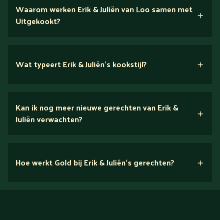
Waarom werken Erik & Juliën van Loo samen met
Uitgekookt?
Wat typeert Erik & Juliën’s kookstijl?
smaak
Kan ik nog meer nieuwe gerechten van Erik &
Juliën verwachten?
Ja.
Passie en beleving
Hoe werkt Gold bij Erik & Juliën’s gerechten?
Enerzijds het delen van jarenlange kennis en
een kleine meerprijs
signatuur, anderzijds het vertrouwen in een keuken