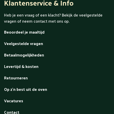
Klantenservice & Info
die die kwaliteit kan waarmaken.
creativiteit en een moderne blik
Heb je een vraag of een klacht? Bekijk de veelgestelde
vragen of neem contact met ons op.
Beoordeel je maaltijd
Veelgestelde vragen
Betaalmogelijkheden
Levertijd & kosten
Retourneren
Op z'n best uit de oven
Vacatures
Contact