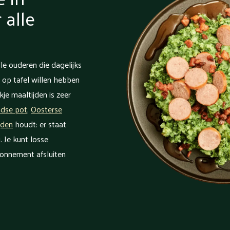
 alle
le ouderen die dagelijks
 op tafel willen hebben
je maaltijden is zeer
ndse pot
,
Oosterse
jden
houdt: er staat
. Je kunt losse
bonnement afsluiten