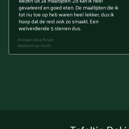
kiezen uit 24 maaltijden. Zo kan ik heel
gevarieerd en goed eten. De maaltijden die ik
tot nu toe op heb waren heel lekker, dus ik
hoop dat de rest ook zo smaakt. Een
welverdiende 5 sterren dus.
28 maart 2024
Rosan
Geplaatst op:
Kiyoh