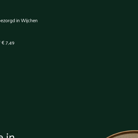
bezorgd in Wijchen
f € 7,49
e in