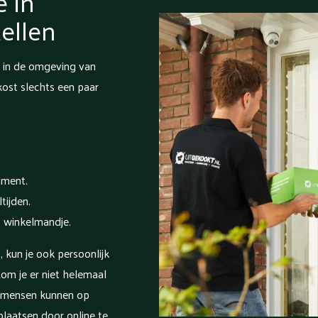
e in
ellen
e in de omgeving van
kost slechts een paar
oment.
tijden.
t winkelmandje.
 kun je ook persoonlijk
om je er niet helemaal
e mensen kunnen op
plaatsen door online te