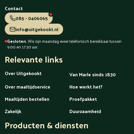
Tiel
Tilburg
Uden
Utrecht
Vaassen
Valkenswaard
Veendam
Veenendaal
Veldhoven
Velp
Venlo
Venray
Contact
Vlaardingen
Vlissingen
Volendam
Vollenhove
085 - 0406065
Voorschoten
Voorthuizen
Vught
Waalwijk
Waddinxveen
Wageningen
Wassenaar
Weert
info@uitgekookt.nl
Westland
Wezep
Wierden
Wijchen
Winschoten
Woerden
Zaandam
Zaanstreek
Zaltbommel
Zeeland
Gesloten.
We zijn maandag weer telefonisch bereikbaar tussen
Zeewolde
Zeist
Zevenaar
Zoetermeer
Zutphen
9:00 en 17:30 uur.
Zwartsluis
Zwijndrecht
Zwolle
Relevante links
menu
Over Uitgekookt
Van Marle sinds 1830
Over maaltijdservice
Hoe werkt het?
Maaltijden bestellen
Proefpakket
Zakelijk
Duurzaamheid
Producten & diensten