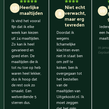
Heerlijke
Niet echt
10
10
maaltijden
verwacht,
8
maar erg
Ik vind het vooral
tevreden
fijn dat ik elke
Ieder
week kan kiezen
Doordat ik
een he
uit 24 maaltijden.
wegens
maalti
Zo kan ik heel
lichamelijke
16 janu
gevarieerd en
klachten even
Geplaat
goed eten. De
niet in staat ben
maaltijden die ik
om zelf te
tot nu toe op heb
koken, ben ik
waren heel lekker,
overgegaan tot
dus ik hoop dat
het bestellen
de rest ook zo
van de
smaakt. Een
maaltijden van
welverdiende 5
Uitgekookt.nl. Ik
sterren dus.
moet zeggen
dat het mijn