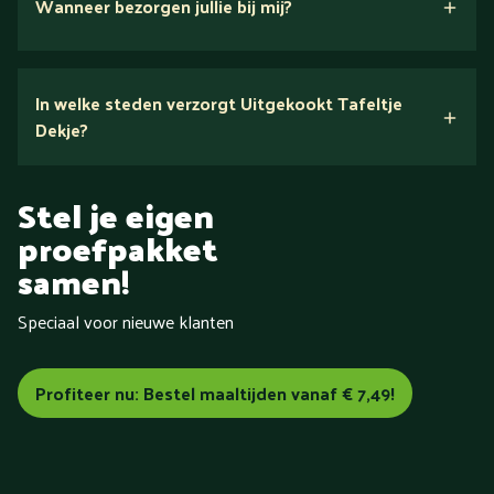
Wanneer bezorgen jullie bij mij?
In welke steden verzorgt Uitgekookt Tafeltje
Dekje?
Tafeltje Dekje
in heel
Stel je eigen
Nederland
proefpakket
samen!
Speciaal voor nieuwe klanten
Aalsmeer
Aalten
Alkmaar
Almelo
Almere
Alphen aan
den Rijn
Amersfoort
Amstelveen
Amsterdam
Apeldoorn
Arnhem
Assen
Baarn
Barneveld
Bemmel
Profiteer nu: Bestel maaltijden vanaf € 7,49!
Bergen (Noord-Holland)
Bergen op Zoom
Beverwijk
Bilthoven
Blokzijl
Boxmeer
Breda
Brunssum
Bussum
Capelle aan den IJssel
Castricum
Cuijk
Dalfsen
De Bilt
Delft
Delfzijl
Den Bosch
Den Haag
Den Helder