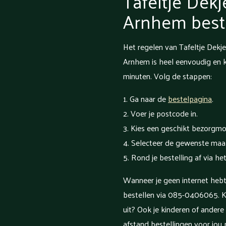
Tafeltje Dekj
Arnhem best
Het regelen van Tafeltje Dekj
Arnhem is heel eenvoudig en k
minuten. Volg de stappen:
Ga naar de
bestelpagina
.
Voer je postcode in.
Kies een geschikt bezorgm
Selecteer de gewenste maal
Rond je bestelling af via he
Wanneer je geen internet hebt,
bestellen via 085-0406065. K
uit? Ook je kinderen of ander
afstand bestellingen voor jou 