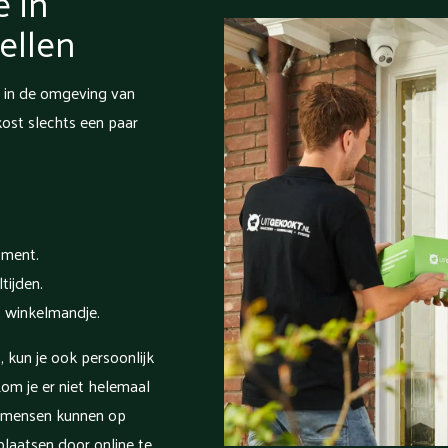
e in
ellen
e in de omgeving van
ost slechts een paar
oment.
tijden.
t winkelmandje.
 kun je ook persoonlijk
om je er niet helemaal
e mensen kunnen op
plaatsen door online te