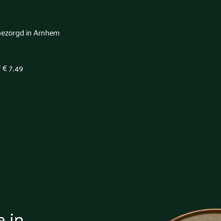
 bezorgd in Arnhem
f € 7,49
e in