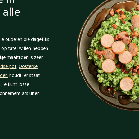
alle
le ouderen die dagelijks
 op tafel willen hebben
je maaltijden is zeer
ndse pot
,
Oosterse
jden
houdt: er staat
. Je kunt losse
bonnement afsluiten