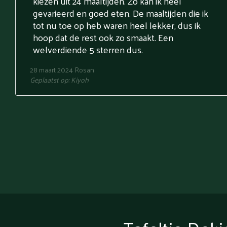
kiezen uit 24 maaltijden. Zo kan ik heel
gevarieerd en goed eten. De maaltijden die ik
tot nu toe op heb waren heel lekker, dus ik
hoop dat de rest ook zo smaakt. Een
welverdiende 5 sterren dus.
28 maart 2024
Rosan
Geplaatst op:
Kiyoh