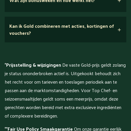
Wat zijn bonusweken en hoe werkt het?
Ps. De reeks begint vanaf de introductie van de
bonusweken op 24 juni 2026. Op die datum heeft elke
Gold-klant 2 gratis Bonusweken ontvangen.
Kan ik Gold combineren met acties, kortingen of
vouchers?
*
Prijsstelling & wijzigingen
De vaste Gold-prijs geldt zolang
je status ononderbroken actief is. Uitgekookt behoudt zich
het recht voor om tarieven en toeslagen periodiek aan te
passen aan de marktomstandigheden. Voor Top Chef- en
seizoensmaaltijden geldt soms een meerprijs, omdat deze
gerechten worden bereid met extra exclusieve ingrediënten
of complexere bereidingen.
**
Fair Use Policy Smaakgarantie
Om onze garantie eerlijk