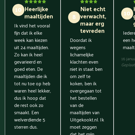
Heerlijke
Niet echt
10
10
maaltijden
verwacht,
8
maar erg
Ik vind het vooral
tevreden
fijn dat ik elke
Ieder
week kan kiezen
Doordat ik
een he
uit 24 maaltijden.
wegens
maalti
Zo kan ik heel
lichamelijke
16 janu
gevarieerd en
klachten even
Geplaat
goed eten. De
niet in staat ben
maaltijden die ik
om zelf te
tot nu toe op heb
koken, ben ik
waren heel lekker,
overgegaan tot
dus ik hoop dat
het bestellen
de rest ook zo
van de
smaakt. Een
maaltijden van
welverdiende 5
Uitgekookt.nl. Ik
sterren dus.
moet zeggen
dat het mijn