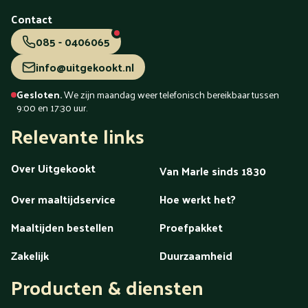
Tiel
Tilburg
Uden
Utrecht
Vaassen
Valkenswaard
Veendam
Veenendaal
Veldhoven
Velp
Venlo
Venray
Contact
Vlaardingen
Vlissingen
Volendam
Vollenhove
085 - 0406065
Voorschoten
Voorthuizen
Vught
Waalwijk
Waddinxveen
Wageningen
Wassenaar
Weert
info@uitgekookt.nl
Westland
Wezep
Wierden
Wijchen
Winschoten
Woerden
Zaandam
Zaanstreek
Zaltbommel
Zeeland
Gesloten.
We zijn maandag weer telefonisch bereikbaar tussen
Zeewolde
Zeist
Zevenaar
Zoetermeer
Zutphen
9:00 en 17:30 uur.
Zwartsluis
Zwijndrecht
Zwolle
Relevante links
menu
Over Uitgekookt
Van Marle sinds 1830
Over maaltijdservice
Hoe werkt het?
Maaltijden bestellen
Proefpakket
Zakelijk
Duurzaamheid
Producten & diensten