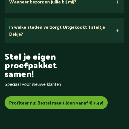
Wanneer bezorgen jullie bij mij?
In welke steden verzorgt Uitgekookt Tafeltje
Dekje?
Tafeltje Dekje
in heel
Stel je eigen
Nederland
proefpakket
samen!
Speciaal voor nieuwe klanten
Aalsmeer
Aalten
Alkmaar
Almelo
Almere
Alphen aan
den Rijn
Amersfoort
Amstelveen
Amsterdam
Apeldoorn
Arnhem
Assen
Baarn
Barneveld
Bemmel
Profiteer nu: Bestel maaltijden vanaf € 7,49!
Bergen (Noord-Holland)
Bergen op Zoom
Beverwijk
Bilthoven
Blokzijl
Boxmeer
Breda
Brunssum
Bussum
Capelle aan den IJssel
Castricum
Cuijk
Dalfsen
De Bilt
Delft
Delfzijl
Den Bosch
Den Haag
Den Helder