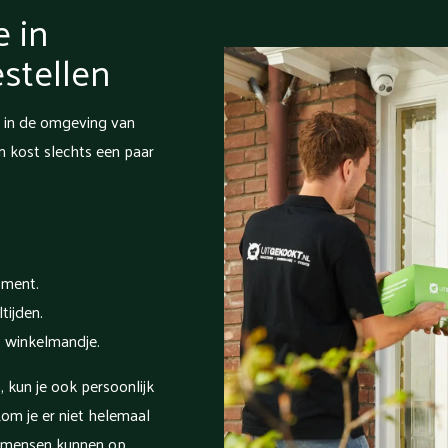
e in
stellen
e in de omgeving van
 kost slechts een paar
oment.
tijden.
t winkelmandje.
 kun je ook persoonlijk
om je er niet helemaal
e mensen kunnen op