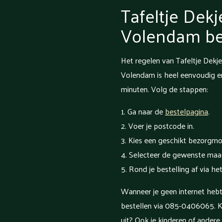
Tafeltje Dekj
Volendam be
Het regelen van Tafeltje Dekj
Volendam is heel eenvoudig en
minuten. Volg de stappen:
Ga naar de
bestelpagina
.
Voer je postcode in.
Kies een geschikt bezorgm
Selecteer de gewenste maal
Rond je bestelling af via he
Wanneer je geen internet hebt,
bestellen via 085-0406065. K
uit? Ook je kinderen of ander