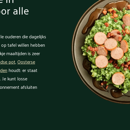
r alle
le ouderen die dagelijks
 op tafel willen hebben
je maaltijden is zeer
ndse pot
,
Oosterse
jden
houdt: er staat
. Je kunt losse
bonnement afsluiten