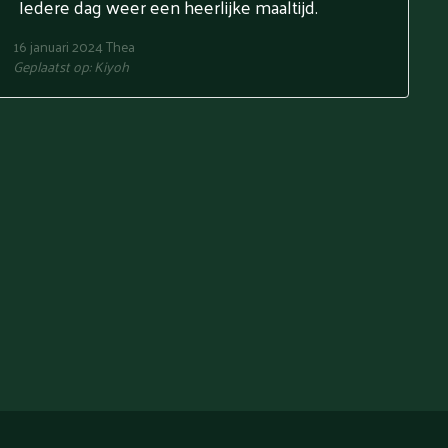
Iedere dag weer een heerlijke maaltijd.
16 januari 2024
Thea
Geplaatst op:
Kiyoh