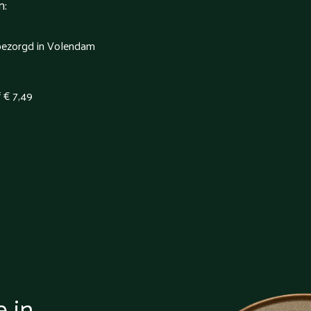
n:
 bezorgd in Volendam
f € 7,49
e in