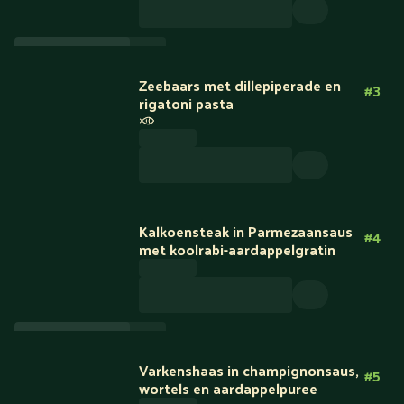
Nieuw
Zeebaars met dillepiperade en
#
3
rigatoni pasta
Nieuw
Kalkoensteak in Parmezaansaus
#
4
met koolrabi-aardappelgratin
Minder KH
Varkenshaas in champignonsaus,
#
5
wortels en aardappelpuree