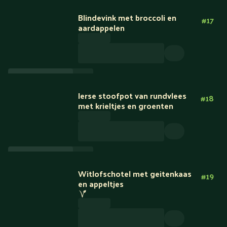
Blindevink met broccoli en
#
17
aardappelen
Ierse stoofpot van rundvlees
#
18
met krieltjes en groenten
Witlofschotel met geitenkaas
#
19
en appeltjes