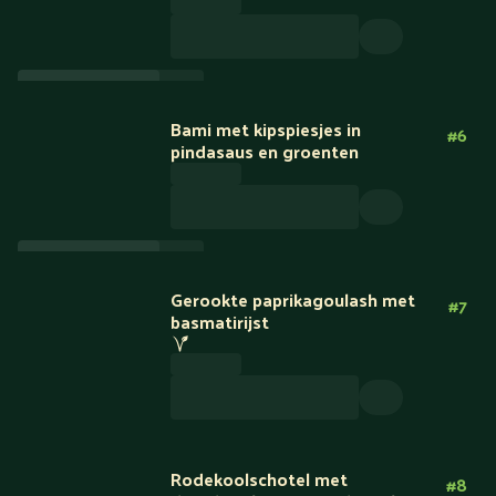
Bami met kipspiesjes in
#
6
pindasaus en groenten
Nieuw
Gerookte paprikagoulash met
#
7
basmatirijst
Rodekoolschotel met
#
8