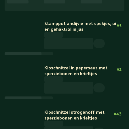
Stamppot andijvie met spekjes, ui
#
1
en gehaktrol in jus
Kipschnitzel in pepersaus met
#
2
sperziebonen en krieltjes
Kipschnitzel stroganoff met
#
43
sperziebonen en krieltjes