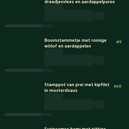
draadjesvlees en aardappelpuree
Boomstammetje met romige
#
9
witlof en aardappelen
Stamppot van prei met kipfilet
#
10
in mosterdsaus
Surinaamse bami met pittige