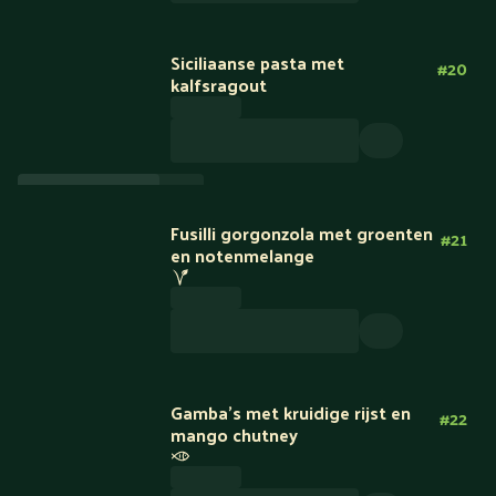
Siciliaanse pasta met
#
20
kalfsragout
Fusilli gorgonzola met groenten
#
21
en notenmelange
Gamba’s met kruidige rijst en
#
22
mango chutney