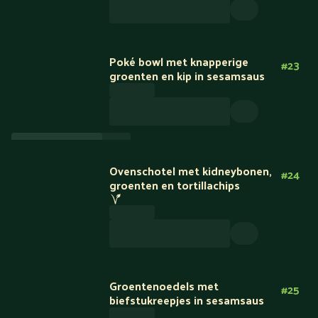
Seizoensmaaltijd
Poké bowl met knapperige
#
23
groenten en kip in sesamsaus
Ovenschotel met kidneybonen,
#
24
groenten en tortillachips
Minder KH
Groentenoedels met
#
25
biefstukreepjes in sesamsaus