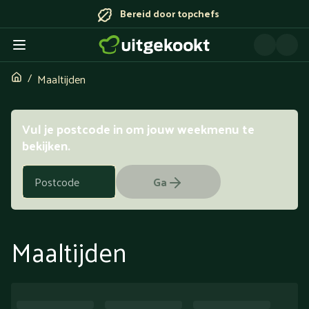
Bereid door topchefs
Maaltijden
Vul je postcode in om jouw weekmenu te
bekijken.
Ga
Maaltijden