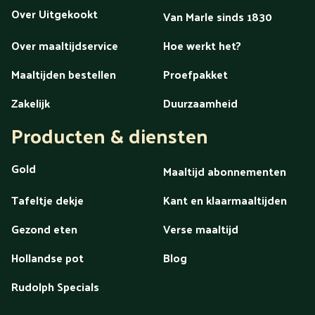
Ben je geïnteresseerd in een abonnement? Ook dat is
Over Uitgekookt
Van Marle sinds 1830
mogelijk. Zo kun je kiezen uit het
Budget
,
Optimaal Gemak
en
Extra Gezond
abonnement. Vul je smaakprofiel in en wij
Over maaltijdservice
Hoe werkt het?
regelen de rest. Wel zo eenvoudig!
Maaltijden bestellen
Proefpakket
Zakelijk
Duurzaamheid
Producten & diensten
Gold
Maaltijd abonnementen
Tafeltje dekje
Kant en klaarmaaltijden
Gezond eten
Verse maaltijd
Hollandse pot
Blog
Rudolph Specials