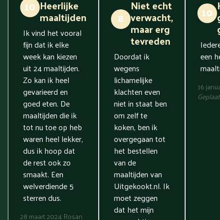
Heerlijke
Niet echt
10
10
maaltijden
verwacht,
8
maar erg
Ik vind het vooral
tevreden
fijn dat ik elke
Ieder
week kan kiezen
Doordat ik
een he
uit 24 maaltijden.
wegens
maalti
Zo kan ik heel
lichamelijke
16 janu
gevarieerd en
klachten even
Geplaat
goed eten. De
niet in staat ben
maaltijden die ik
om zelf te
tot nu toe op heb
koken, ben ik
waren heel lekker,
overgegaan tot
dus ik hoop dat
het bestellen
de rest ook zo
van de
smaakt. Een
maaltijden van
welverdiende 5
Uitgekookt.nl. Ik
sterren dus.
moet zeggen
dat het mijn
28 maart 2024
Rosan