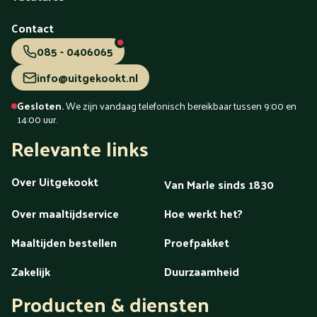
Voorschoten
Voorthuizen
Vught
Waalwijk
Waddinxveen
Wageningen
Wassenaar
Weert
Contact
Westland
Wezep
Wierden
Wijchen
Winschoten
Woerden
Zaandam
Zaanstreek
Zaltbommel
Zeeland
085 - 0406065
Zeewolde
Zeist
Zevenaar
Zoetermeer
Zutphen
info@uitgekookt.nl
Zwartsluis
Zwijndrecht
Zwolle
Gesloten.
We zijn vandaag telefonisch bereikbaar tussen 9:00 en
14:00 uur.
maaltijdenpagina
Relevante links
Over Uitgekookt
Van Marle sinds 1830
Over maaltijdservice
Hoe werkt het?
Maaltijden bestellen
Proefpakket
Zakelijk
Duurzaamheid
Producten & diensten