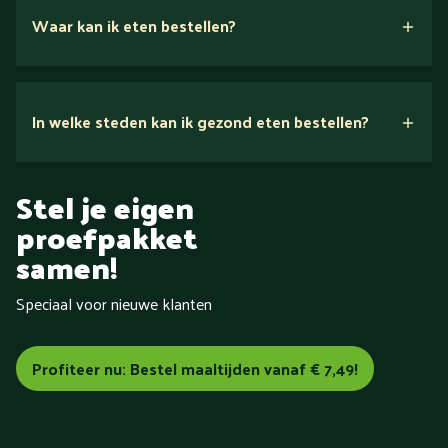
Waar kan ik eten bestellen?
In welke steden kan ik gezond eten bestellen?
in heel
Stel je eigen
Nederland
proefpakket
Aalsmeer
Aalten
Alkmaar
Almelo
samen!
Almere
Alphen aan den Rijn
Amersfoort
Amstelveen
Amsterdam
Apeldoorn
Arnhem
Assen
Baarn
Speciaal voor nieuwe klanten
Barneveld
Bemmel
Bergen (Noord-Holland)
Bergen op
Zoom
Beverwijk
Bilthoven
Blokzijl
Boxmeer
Breda
Brunssum
Bussum
Capelle aan den IJssel
Castricum
Profiteer nu: Bestel maaltijden vanaf € 7,49!
Cuijk
Dalfsen
De Bilt
Delft
Delfzijl
Den Bosch
Den
Haag
Den Helder
Deventer
Doetinchem
Dordrecht
Drachten
Dronten
Ede
Eindhoven
Elburg
Emmeloord
Emmen
Enschede
Epe
Ermelo
Etten-Leur
Friesland