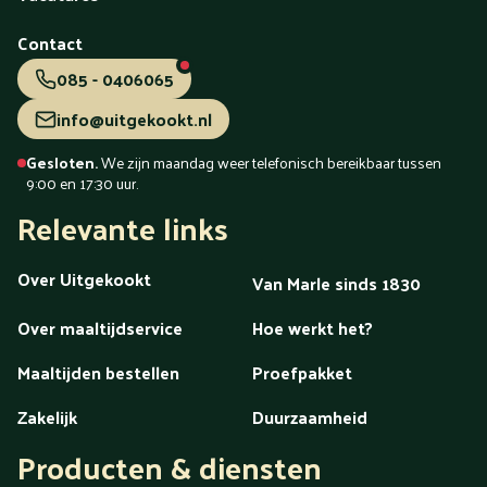
Voorschoten
Voorthuizen
Vught
Waalwijk
Waddinxveen
Wageningen
Wassenaar
Weert
Contact
Westland
Wezep
Wierden
Wijchen
Winschoten
Woerden
Zaandam
Zaanstreek
Zaltbommel
Zeeland
085 - 0406065
Zeewolde
Zeist
Zevenaar
Zoetermeer
Zutphen
info@uitgekookt.nl
Zwartsluis
Zwijndrecht
Zwolle
Gesloten.
We zijn maandag weer telefonisch bereikbaar tussen
9:00 en 17:30 uur.
maaltijdenpagina
Relevante links
Over Uitgekookt
Van Marle sinds 1830
Over maaltijdservice
Hoe werkt het?
Maaltijden bestellen
Proefpakket
Zakelijk
Duurzaamheid
Producten & diensten