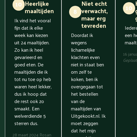
Heerlijke
Niet echt
10
10
maaltijden
verwacht,
8
maar erg
Ik vind het vooral
tevreden
fijn dat ik elke
Ieder
week kan kiezen
Doordat ik
een he
uit 24 maaltijden.
wegens
maalti
Zo kan ik heel
lichamelijke
16 janu
gevarieerd en
klachten even
Geplaat
goed eten. De
niet in staat ben
maaltijden die ik
om zelf te
tot nu toe op heb
koken, ben ik
waren heel lekker,
overgegaan tot
dus ik hoop dat
het bestellen
de rest ook zo
van de
smaakt. Een
maaltijden van
welverdiende 5
Uitgekookt.nl. Ik
sterren dus.
moet zeggen
dat het mijn
28 maart 2024
Rosan