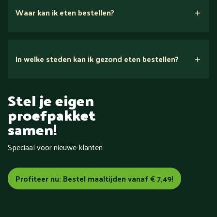
Waar kan ik eten bestellen?
In welke steden kan ik gezond eten bestellen?
in heel
Stel je eigen
Nederland
proefpakket
Aalsmeer
Aalten
Alkmaar
Almelo
samen!
Almere
Alphen aan den Rijn
Amersfoort
Amstelveen
Amsterdam
Apeldoorn
Arnhem
Assen
Baarn
Speciaal voor nieuwe klanten
Barneveld
Bemmel
Bergen (Noord-Holland)
Bergen op
Zoom
Beverwijk
Bilthoven
Blokzijl
Boxmeer
Breda
Brunssum
Bussum
Capelle aan den IJssel
Castricum
Profiteer nu: Bestel maaltijden vanaf € 7,49!
Cuijk
Dalfsen
De Bilt
Delft
Delfzijl
Den Bosch
Den
Haag
Den Helder
Deventer
Doetinchem
Dordrecht
Drachten
Dronten
Ede
Eindhoven
Elburg
Emmeloord
Emmen
Enschede
Epe
Ermelo
Etten-Leur
Friesland