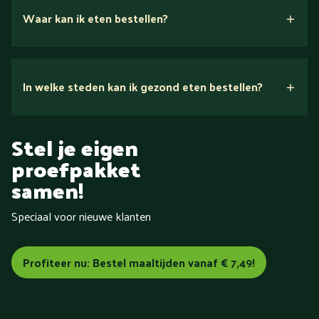
Waar kan ik eten bestellen?
In welke steden kan ik gezond eten bestellen?
in heel
Stel je eigen
Nederland
proefpakket
Aalsmeer
Aalten
Alkmaar
Almelo
samen!
Almere
Alphen aan den Rijn
Amersfoort
Amstelveen
Amsterdam
Apeldoorn
Arnhem
Assen
Baarn
Speciaal voor nieuwe klanten
Barneveld
Bemmel
Bergen (Noord-Holland)
Bergen op
Zoom
Beverwijk
Bilthoven
Blokzijl
Boxmeer
Breda
Brunssum
Bussum
Capelle aan den IJssel
Castricum
Profiteer nu: Bestel maaltijden vanaf € 7,49!
Cuijk
Dalfsen
De Bilt
Delft
Delfzijl
Den Bosch
Den
Haag
Den Helder
Deventer
Doetinchem
Dordrecht
Drachten
Dronten
Ede
Eindhoven
Elburg
Emmeloord
Emmen
Enschede
Epe
Ermelo
Etten-Leur
Friesland