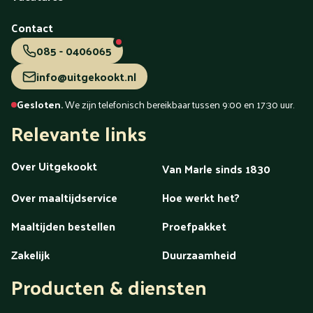
Voorschoten
Voorthuizen
Vught
Waalwijk
Waddinxveen
Wageningen
Wassenaar
Weert
Contact
Westland
Wezep
Wierden
Wijchen
Winschoten
Woerden
Zaandam
Zaanstreek
Zaltbommel
Zeeland
085 - 0406065
Zeewolde
Zeist
Zevenaar
Zoetermeer
Zutphen
info@uitgekookt.nl
Zwartsluis
Zwijndrecht
Zwolle
Gesloten.
We zijn telefonisch bereikbaar tussen 9:00 en 17:30 uur.
maaltijdenpagina
Relevante links
Over Uitgekookt
Van Marle sinds 1830
Over maaltijdservice
Hoe werkt het?
Maaltijden bestellen
Proefpakket
Zakelijk
Duurzaamheid
Producten & diensten