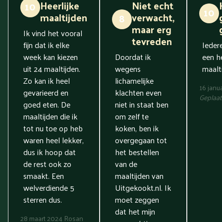
Heerlijke
Niet echt
10
10
maaltijden
verwacht,
8
maar erg
Ik vind het vooral
tevreden
fijn dat ik elke
Ieder
week kan kiezen
Doordat ik
een he
uit 24 maaltijden.
wegens
maalti
Zo kan ik heel
lichamelijke
16 janu
gevarieerd en
klachten even
Geplaat
goed eten. De
niet in staat ben
maaltijden die ik
om zelf te
tot nu toe op heb
koken, ben ik
waren heel lekker,
overgegaan tot
dus ik hoop dat
het bestellen
de rest ook zo
van de
smaakt. Een
maaltijden van
welverdiende 5
Uitgekookt.nl. Ik
sterren dus.
moet zeggen
dat het mijn
28 maart 2024
Rosan