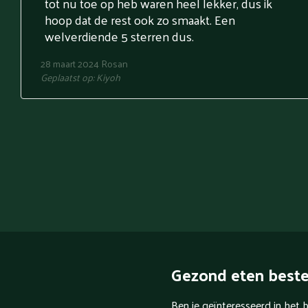
tot nu toe op heb waren heel lekker, dus ik
hoop dat de rest ook zo smaakt. Een
welverdiende 5 sterren dus.
28 maart 2024
Rosan
Geplaatst op:
Kiyoh
Gezond eten beste
Ben je geïnteresseerd in het