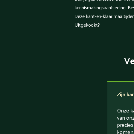
kennismakingsaanbieding: Best
Deze kant-en-klaar maaltijde
Uitgekookt?
Ve
Zijn ka
Onze ka
van onz
precies
komen. 