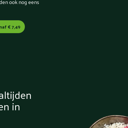
orden ook nog eens
naf € 7,49
ltijden
en in