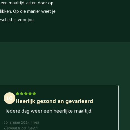
 een maaltijd zitten door op
klikken. Op die manier weet je
schikt is voor jou.
10
Heerlijk gezond en gevarieerd
Iedere dag weer een heerlijke maaltijd.
16 januari 2024
Thea
Geplaatst op:
Kiyoh