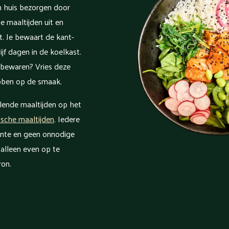
n huis bezorgen door
e maaltijden uit en
. Je bewaart de kant-
jf dagen in de koelkast.
r bewaren? Vries deze
ebben op de smaak.
llende maaltijden op het
ische maaltijden
. Iedere
ente en geen onnodige
 alleen even op te
ron.