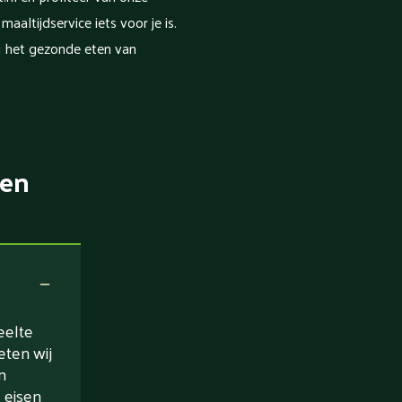
altijdservice iets voor je is.
j het gezonde eten van
ten
eelte
eten wij
n
 eisen