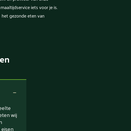
altijdservice iets voor je is.
j het gezonde eten van
ten
eelte
eten wij
n
 eisen