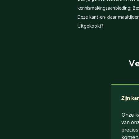
kennismakingsaanbieding: Best
Deze kant-en-klaar maaltijde
Uitgekookt?
Ve
Zijn ka
Onze ka
van onz
precies
komen. 