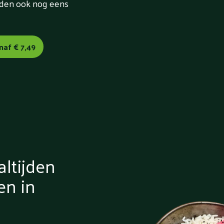
orden ook nog eens
naf € 7,49
ltijden
en in