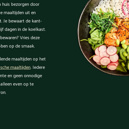
n huis bezorgen door
e maaltijden uit en
. Je bewaart de kant-
jf dagen in de koelkast.
r bewaren? Vries deze
ebben op de smaak.
llende maaltijden op het
ische maaltijden
. Iedere
ente en geen onnodige
 alleen even op te
ron.