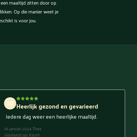
 een maaltijd zitten door op
klikken. Op die manier weet je
schikt is voor jou.
10
Heerlijk gezond en gevarieerd
Iedere dag weer een heerlijke maaltijd.
16 januari 2024
Thea
Geplaatst op:
Kiyoh