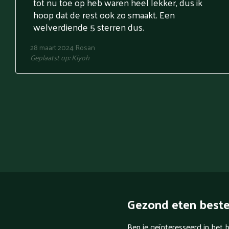
tot nu toe op heb waren heel lekker, dus ik
hoop dat de rest ook zo smaakt. Een
welverdiende 5 sterren dus.
28 maart 2024
Rosan
Geplaatst op:
Kiyoh
Gezond eten beste
Ben je geïnteresseerd in het