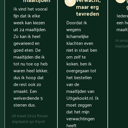
8
maar erg
Ik vind het vooral
tevreden
fijn dat ik elke
Ieder
week kan kiezen
Doordat ik
een he
uit 24 maaltijden.
wegens
maalti
Zo kan ik heel
lichamelijke
16 janu
gevarieerd en
klachten even
Geplaat
goed eten. De
niet in staat ben
maaltijden die ik
om zelf te
tot nu toe op heb
koken, ben ik
waren heel lekker,
overgegaan tot
dus ik hoop dat
het bestellen
de rest ook zo
van de
smaakt. Een
maaltijden van
welverdiende 5
Uitgekookt.nl. Ik
sterren dus.
moet zeggen
dat het mijn
28 maart 2024
Rosan
verwachtingen
Geplaatst op:
Kiyoh
heeft