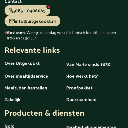
Contact
Westland
Wezep
Wierden
Wijchen
Winschoten
Woerden
Zaandam
Zaanstreek
Zaltbommel
Zeeland
085 - 0406065
Zeewolde
Zeist
Zevenaar
Zoetermeer
Zutphen
info@uitgekookt.nl
Zwartsluis
Zwijndrecht
Zwolle
Gesloten.
We zijn maandag weer telefonisch bereikbaar tussen
9:00 en 17:30 uur.
maaltijdenpagina
Relevante links
Over Uitgekookt
Van Marle sinds 1830
Over maaltijdservice
Hoe werkt het?
Maaltijden bestellen
Proefpakket
Zakelijk
Duurzaamheid
Producten & diensten
Gold
Maaltijd abonnementen