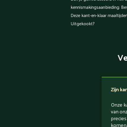
kennismakingsaanbieding: Best
Deze kant-en-klaar maaltijde
Uitgekookt?
Ve
Zijn ka
Onze ka
van onz
precies
komen. 