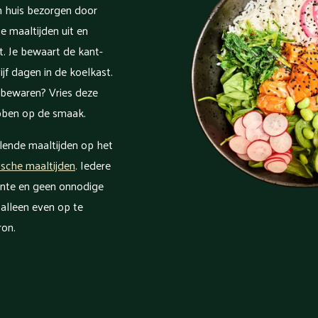
n huis bezorgen door
e maaltijden uit en
. Je bewaart de kant-
jf dagen in de koelkast.
r bewaren? Vries deze
ebben op de smaak.
llende maaltijden op het
ische maaltijden
. Iedere
ente en geen onnodige
 alleen even op te
ron.