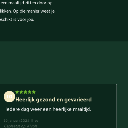
 een maaltijd zitten door op
klikken. Op die manier weet je
schikt is voor jou.
10
Heerlijk gezond en gevarieerd
Iedere dag weer een heerlijke maaltijd.
16 januari 2024
Thea
Geplaatst op:
Kiyoh