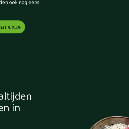
orden ook nog eens
naf € 7,49
ltijden
en in