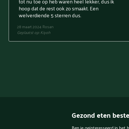
tot nu toe op heb waren heel lekker, dus ik
hoop dat de rest ook zo smaakt. Een
welverdiende 5 sterren dus.
28 maart 2024
Rosan
Geplaatst op:
Kiyoh
Gezond eten bestel
Ben je geïnteresseerd in het