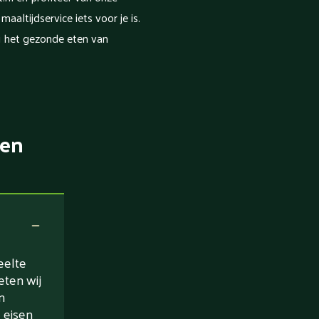
altijdservice iets voor je is.
j het gezonde eten van
ten
eelte
eten wij
n
 eisen