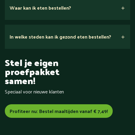
Waar kan ik eten bestellen?
In welke steden kan ik gezond eten bestellen?
in heel
Stel je eigen
Nederland
proefpakket
Aalsmeer
Aalten
Alkmaar
Almelo
samen!
Almere
Alphen aan den Rijn
Amersfoort
Amstelveen
Amsterdam
Apeldoorn
Arnhem
Assen
Baarn
Speciaal voor nieuwe klanten
Barneveld
Bemmel
Bergen (Noord-Holland)
Bergen op
Zoom
Beverwijk
Bilthoven
Blokzijl
Boxmeer
Breda
Brunssum
Bussum
Capelle aan den IJssel
Castricum
Profiteer nu: Bestel maaltijden vanaf € 7,49!
Cuijk
Dalfsen
De Bilt
Delft
Delfzijl
Den Bosch
Den
Haag
Den Helder
Deventer
Doetinchem
Dordrecht
Drachten
Dronten
Ede
Eindhoven
Elburg
Emmeloord
Emmen
Enschede
Epe
Ermelo
Etten-Leur
Friesland