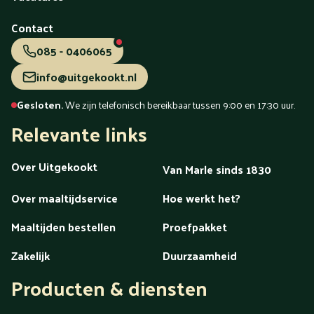
Voorschoten
Voorthuizen
Vught
Waalwijk
Waddinxveen
Wageningen
Wassenaar
Weert
Contact
Westland
Wezep
Wierden
Wijchen
Winschoten
Woerden
Zaandam
Zaanstreek
Zaltbommel
Zeeland
085 - 0406065
Zeewolde
Zeist
Zevenaar
Zoetermeer
Zutphen
info@uitgekookt.nl
Zwartsluis
Zwijndrecht
Zwolle
Gesloten.
We zijn telefonisch bereikbaar tussen 9:00 en 17:30 uur.
maaltijdenpagina
Relevante links
Over Uitgekookt
Van Marle sinds 1830
Over maaltijdservice
Hoe werkt het?
Maaltijden bestellen
Proefpakket
Zakelijk
Duurzaamheid
Producten & diensten