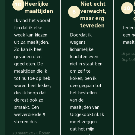
Heerlijke
Niet echt
10
10
maaltijden
verwacht,
8
maar erg
Ik vind het vooral
tevreden
fijn dat ik elke
Ieder
week kan kiezen
Doordat ik
een he
uit 24 maaltijden.
wegens
maalti
Zo kan ik heel
lichamelijke
16 janu
gevarieerd en
klachten even
Geplaat
goed eten. De
niet in staat ben
maaltijden die ik
om zelf te
tot nu toe op heb
koken, ben ik
waren heel lekker,
overgegaan tot
dus ik hoop dat
het bestellen
de rest ook zo
van de
smaakt. Een
maaltijden van
welverdiende 5
Uitgekookt.nl. Ik
sterren dus.
moet zeggen
dat het mijn
28 maart 2024
Rosan