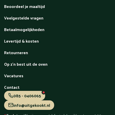
Ede
Eindhoven
Elburg
Emmeloord
Emmen
Enschede
Beoordeel je maaltijd
Epe
Ermelo
Etten-Leur
Friesland
Geldrop
Genemuiden
Goes
Gorinchem
Gouda
Groesbeek
Groningen
Veelgestelde vragen
Haarlem
Hardenberg
Harderwijk
Hasselt
Hattem
Heerde
Heerenveen
Heerhugowaard
Heerlen
Betaalmogelijkheden
Hellevoetsluis
Helmond
Hengelo
Hilversum
Hoeksche
Waard
Hoofddorp
Hoogeveen
Hoogezand
Hoorn
Levertijd & kosten
Houten
Huissen
IJmuiden
Ijsselstein
Joure
Kampen
Katwijk
Kerkrade
Krimpen aan den IJssel
Leek
Retourneren
Leerdam
Leeuwarden
Leiden
Leiderdorp
Lelystad
Leusden
Lichtenvoorde
Limburg
Lisse
Lunteren
Op z'n best uit de oven
Maarssen
Maastricht
Meerland
Meppel
Middelburg
Naaldwijk
Nederweert
Nieuwegein
Nieuwkoop
Nijkerk
Vacatures
Nijmegen
Nunspeet
Oldebroek
Oldenzaal
Ommen
Oosterhout
Oss
Oud-Beijerland
Papendrecht
Purmerend
Putten
Raalte
Ridderkerk
Rijssen
Rijswijk
Contact
Roden
Roermond
Roosendaal
Rotterdam
Schagen
085 - 0406065
Scherpenzeel
Schiedam
Sittard
Sneek
Soest
Spijkenisse
Staphorst
Steenwijk
T-Harde
Terneuzen
info@uitgekookt.nl
Tiel
Tilburg
Uden
Utrecht
Vaassen
Valkenswaard