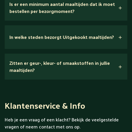
Is er een minimum aantal maaltijden dat ik moet
Bekijk het menu voor alle prijzen
bestellen per bezorgmoment?
In welke steden bezorgt Uitgekookt maaltijden?
alle steden en
dorpen in heel Nederland
Zitten er geur-, kleur- of smaakstoffen in jullie
maaltijden?
ook
Aalsmeer
Aalten
Alkmaar
Almelo
Almere
Alphen aan
den Rijn
Amersfoort
Amstelveen
Amsterdam
Apeldoorn
Arnhem
Assen
Baarn
Barneveld
Bemmel
Klantenservice & Info
Bergen (Noord-Holland)
Bergen op Zoom
Beverwijk
Bilthoven
Blokzijl
Boxmeer
Breda
Brunssum
Bussum
Capelle aan den IJssel
Castricum
Cuijk
Dalfsen
De Bilt
Heb je een vraag of een klacht? Bekijk de veelgestelde
Delft
Delfzijl
Den Bosch
Den Haag
Den Helder
vragen of neem contact met ons op.
Deventer
Doetinchem
Dordrecht
Drachten
Dronten