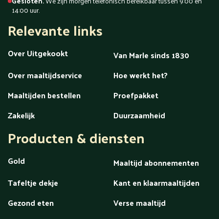
Veendam
Veenendaal
Veldhoven
Velp
Venlo
Venray
Gesloten.
We zijn morgen telefonisch bereikbaar tussen 9:00 en
14:00 uur.
Vlaardingen
Vlissingen
Volendam
Vollenhove
Voorschoten
Voorthuizen
Vught
Waalwijk
Relevante links
Waddinxveen
Wageningen
Wassenaar
Weert
Westland
Wezep
Wierden
Wijchen
Winschoten
Over Uitgekookt
Woerden
Zaandam
Zaanstreek
Zaltbommel
Zeeland
Van Marle sinds 1830
Zeewolde
Zeist
Zevenaar
Zoetermeer
Zutphen
Over maaltijdservice
Hoe werkt het?
Zwartsluis
Zwijndrecht
Zwolle
Maaltijden bestellen
Proefpakket
Zakelijk
Duurzaamheid
Producten & diensten
Gold
Maaltijd abonnementen
Tafeltje dekje
Kant en klaarmaaltijden
Gezond eten
Verse maaltijd