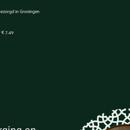
bezorgd in Groningen
f € 7,49
rging en