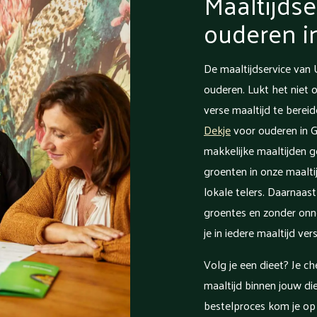
Maaltijdse
ouderen i
De maaltijdservice van 
ouderen. Lukt het niet
verse maaltijd te berei
Dekje
voor ouderen in G
makkelijke maaltijden 
groenten in onze maalti
lokale telers. Daarnaas
groentes en zonder onn
je in iedere maaltijd ve
Volg je een dieet? Je c
maaltijd binnen jouw die
bestelproces kom je op 