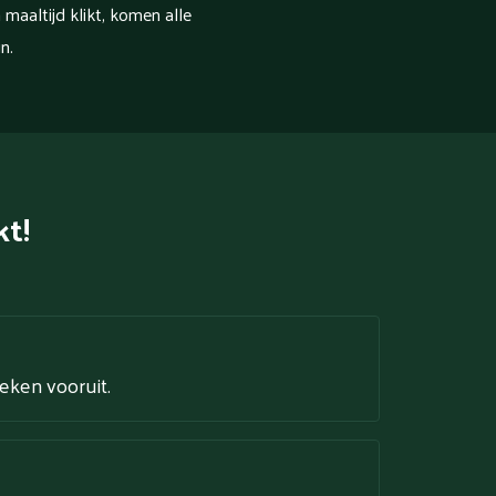
 maaltijd klikt, komen alle
n.
kt!
weken vooruit.