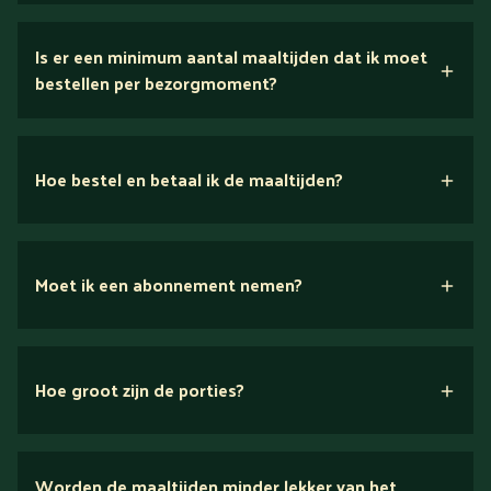
5 dagen
Is er een minimum aantal maaltijden dat ik moet
bestellen per bezorgmoment?
Suikerarm
Eiwitrijk / bron van eiwitten
Hoe bestel en betaal ik de maaltijden?
Verlaagd in koolhydraten
Verlaagd in zout
website of app
telefonisch
Moet ik een abonnement nemen?
Nee.
Betaal eenvoudig via iDeal, PayPal of via een
automatische incasso
Hoe groot zijn de porties?
drie
portiegroottes
Worden de maaltijden minder lekker van het