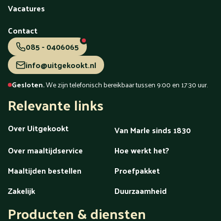
Westland
Wezep
Wierden
Wijchen
Winschoten
Vacatures
Woerden
Zaandam
Zaanstreek
Zaltbommel
Zeeland
Zeewolde
Zeist
Zevenaar
Zoetermeer
Zutphen
Contact
Zwartsluis
Zwijndrecht
Zwolle
085 - 0406065
info@uitgekookt.nl
Gesloten.
We zijn telefonisch bereikbaar tussen 9:00 en 17:30 uur.
Relevante links
Over Uitgekookt
Van Marle sinds 1830
Over maaltijdservice
Hoe werkt het?
Maaltijden bestellen
Proefpakket
Zakelijk
Duurzaamheid
Producten & diensten