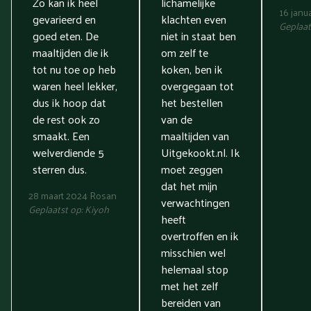
Zo kan ik heel
lichamelijke
16 janu
gevarieerd en
klachten even
Geplaat
goed eten. De
niet in staat ben
maaltijden die ik
om zelf te
tot nu toe op heb
koken, ben ik
waren heel lekker,
overgegaan tot
dus ik hoop dat
het bestellen
de rest ook zo
van de
smaakt. Een
maaltijden van
welverdiende 5
Uitgekookt.nl. Ik
sterren dus.
moet zeggen
dat het mijn
28 maart 2024
Rosan
verwachtingen
Geplaatst op:
Kiyoh
heeft
overtroffen en ik
misschien wel
helemaal stop
met het zelf
bereiden van