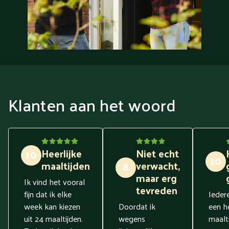
Klanten aan het woord
Heerlijke
Niet echt
10
10
maaltijden
verwacht,
8
maar erg
Ik vind het vooral
tevreden
fijn dat ik elke
Ieder
week kan kiezen
Doordat ik
een he
uit 24 maaltijden.
wegens
maalti