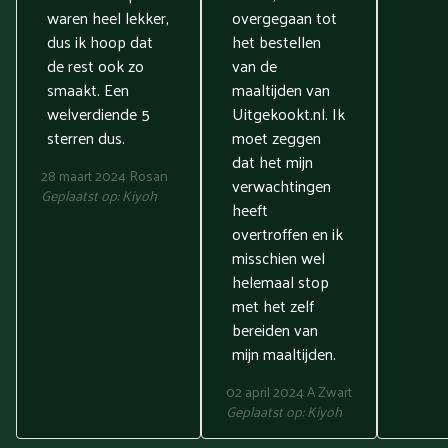
waren heel lekker,
overgegaan tot
dus ik hoop dat
het bestellen
de rest ook zo
van de
smaakt. Een
maaltijden van
welverdiende 5
Uitgekookt.nl. Ik
sterren dus.
moet zeggen
dat het mijn
28 maart 2024
Rosan
verwachtingen
Geplaatst op:
Kiyoh
heeft
overtroffen en ik
misschien wel
helemaal stop
met het zelf
bereiden van
mijn maaltijden.
02 april 2024
A Zwart
Geplaatst op:
Kiyoh