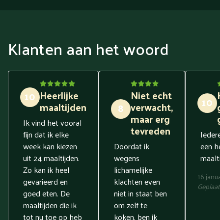
Klanten aan het woord
Heerlijke
Niet echt
10
10
maaltijden
verwacht,
8
maar erg
Ik vind het vooral
tevreden
fijn dat ik elke
Ieder
week kan kiezen
Doordat ik
een he
uit 24 maaltijden.
wegens
maalti
Zo kan ik heel
lichamelijke
16 janu
gevarieerd en
klachten even
Geplaat
goed eten. De
niet in staat ben
maaltijden die ik
om zelf te
tot nu toe op heb
koken, ben ik