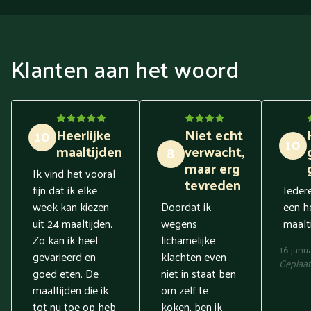
Klanten aan het woord
Heerlijke
Niet echt
10
10
maaltijden
verwacht,
8
maar erg
Ik vind het vooral
tevreden
fijn dat ik elke
Ieder
week kan kiezen
Doordat ik
een he
uit 24 maaltijden.
wegens
maalti
Zo kan ik heel
lichamelijke
16 janu
gevarieerd en
klachten even
Geplaat
goed eten. De
niet in staat ben
maaltijden die ik
om zelf te
tot nu toe op heb
koken, ben ik