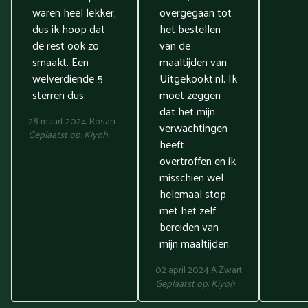
waren heel lekker,
overgegaan tot
dus ik hoop dat
het bestellen
de rest ook zo
van de
smaakt. Een
maaltijden van
welverdiende 5
Uitgekookt.nl. Ik
sterren dus.
moet zeggen
dat het mijn
28 maart 2024
Rosan
verwachtingen
Geplaatst op:
Kiyoh
heeft
overtroffen en ik
misschien wel
helemaal stop
met het zelf
bereiden van
mijn maaltijden.
02 april 2024
A Zwart
Geplaatst op:
Kiyoh