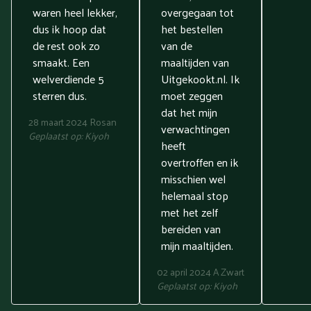
waren heel lekker,
overgegaan tot
dus ik hoop dat
het bestellen
de rest ook zo
van de
smaakt. Een
maaltijden van
welverdiende 5
Uitgekookt.nl. Ik
sterren dus.
moet zeggen
dat het mijn
28 maart 2024
Rosan
verwachtingen
Geplaatst op:
Kiyoh
heeft
overtroffen en ik
misschien wel
helemaal stop
met het zelf
bereiden van
mijn maaltijden.
02 april 2024
A Zwart
Geplaatst op:
Kiyoh