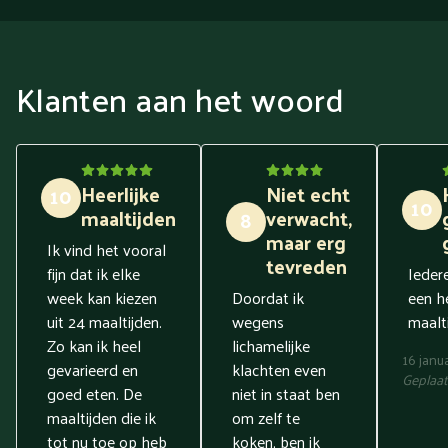
Klanten aan het woord
Heerlijke
Niet echt
10
10
maaltijden
verwacht,
8
maar erg
Ik vind het vooral
tevreden
fijn dat ik elke
Ieder
week kan kiezen
Doordat ik
een he
uit 24 maaltijden.
wegens
maalti
Zo kan ik heel
lichamelijke
16 janu
gevarieerd en
klachten even
Geplaat
goed eten. De
niet in staat ben
maaltijden die ik
om zelf te
tot nu toe op heb
koken, ben ik