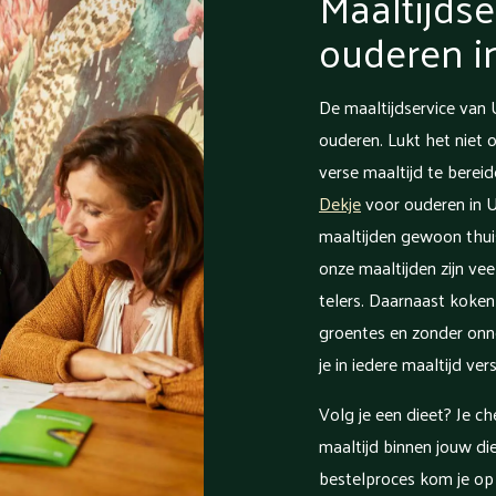
Maaltijdse
ouderen i
De maaltijdservice van 
ouderen. Lukt het niet
verse maaltijd te berei
Dekje
voor ouderen in U
maaltijden gewoon thui
onze maaltijden zijn vee
telers. Daarnaast koke
groentes en zonder onn
je in iedere maaltijd ve
Volg je een dieet? Je c
maaltijd binnen jouw die
bestelproces kom je op 