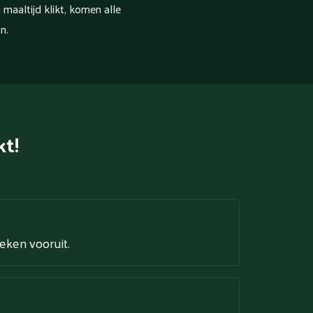
 maaltijd klikt, komen alle
n.
kt!
weken vooruit.