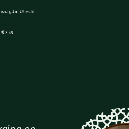
bezorgd in Utrecht
f € 7,49
rging en