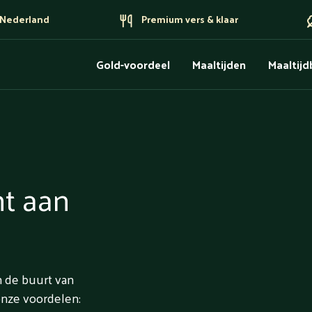
n Nederland
Premium vers & klaar
Gold-voordeel
Maaltijden
Maaltij
ht aan
n de buurt van
onze voordelen: