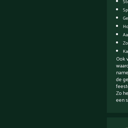
St
Sp
Ge
Ho
Aa
Zo
Ka
Ook v
waaro
namel
de ge
feest
Zo he
een s