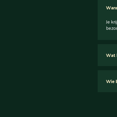
Wanne
Je kr
bezor
Wat 
Wie b