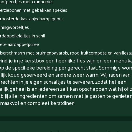
oofpeertjes met cranberries
erziebonen met gebakken spekjes
roosterde kastanjechampignons
ningworteltjes
rdappelkrieltjes in schil
ete aardappelpuree
iserschmarrn met pruimenbavarois, rood fruitcompote en vanillesa
ind je in je kerstbox een heerlijke fles wijn en een menuka
p de specifieke bereiding per gerecht staat. Sommige wo
ijk koud geserveerd en andere weer warm. Wij raden aan
rechten in je eigen schaaltjes te serveren, zodat het een
elijk geheel is en iedereen zelf kan opscheppen wat hij of zij
b jij alle ingrediënten om samen met je gasten te geniete
maakvol en compleet kerstdiner!