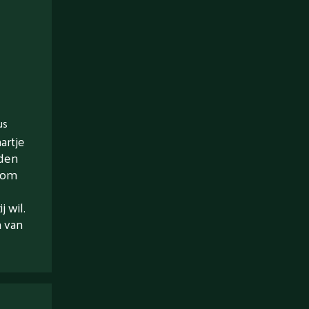
us
artje
rden
 om
 wil.
n van