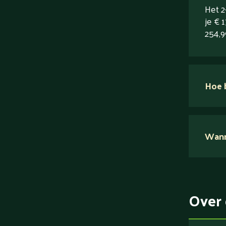
Het 2
je € 
254,9
Hoe b
Wanne
Over 