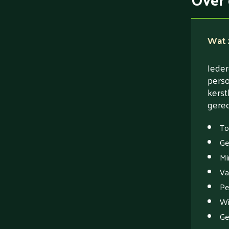
Wat z
Ieder
perso
kerst
gerec
To
Ge
Mi
Va
Pe
Wi
Ge