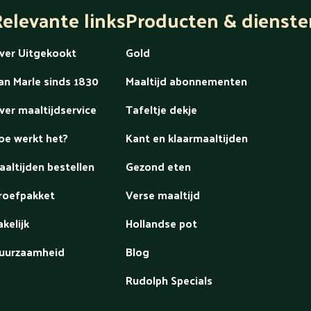
elevante links
Producten & dienste
ver Uitgekookt
Gold
an Marle sinds 1830
Maaltijd abonnementen
ver maaltijdservice
Tafeltje dekje
oe werkt het?
Kant en klaarmaaltijden
aaltijden bestellen
Gezond eten
roefpakket
Verse maaltijd
akelijk
Hollandse pot
uurzaamheid
Blog
Rudolph Specials