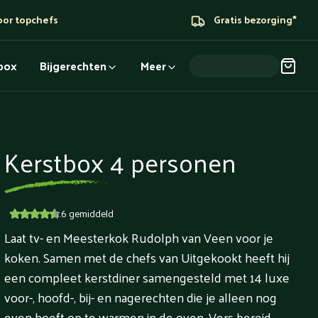
oor topchefs
Gratis bezorging*
dbox
Bijgerechten
Meer
Kerstbox 4 personen
4.6
gemiddeld
Laat tv- en Meesterkok Rudolph van Veen voor je
koken. Samen met de chefs van Uitgekookt heeft hij
een compleet kerstdiner samengesteld met 14 luxe
voor-, hoofd-, bij- en nagerechten die je alleen nog
even hoeft op te warmen in de oven. Vers bereid,