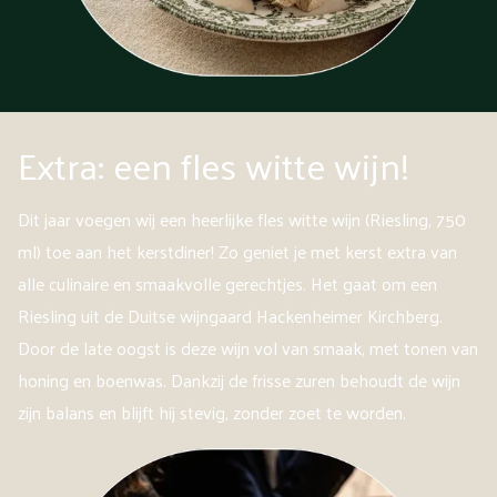
Extra: een fles witte wijn!
Dit jaar voegen wij een heerlijke fles witte wijn (Riesling, 750
ml) toe aan het kerstdiner! Zo geniet je met kerst extra van
alle culinaire en smaakvolle gerechtjes. Het gaat om een
Riesling uit de Duitse wijngaard Hackenheimer Kirchberg.
Door de late oogst is deze wijn vol van smaak, met tonen van
honing en boenwas. Dankzij de frisse zuren behoudt de wijn
zijn balans en blijft hij stevig, zonder zoet te worden.