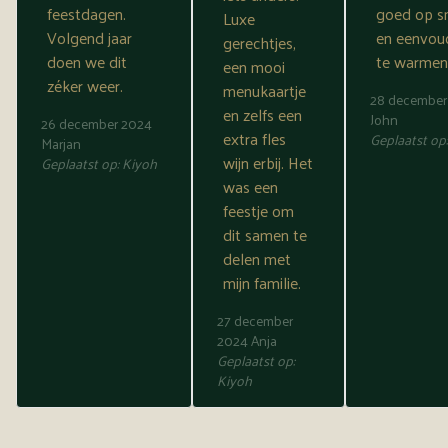
feestdagen.
goed op 
Luxe
Volgend jaar
en eenvou
gerechtjes,
doen we dit
te warmen
een mooi
zéker weer.
menukaartje
28 december
en zelfs een
John
26 december 2024
extra fles
Geplaatst op
Marjan
wijn erbij. Het
Geplaatst op:
Kiyoh
was een
feestje om
dit samen te
delen met
mijn familie.
27 december
2024
Anja
Geplaatst op:
Kiyoh