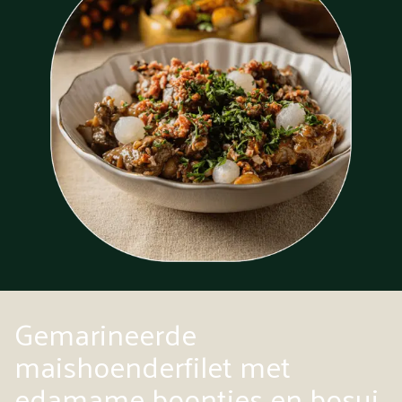
Gemarineerde
maishoenderfilet met
edamame boontjes en bosui