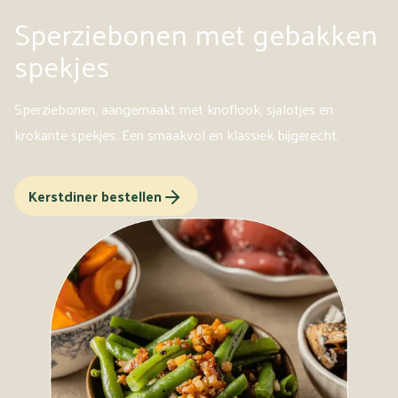
Sperziebonen met gebakken
spekjes
Sperziebonen, aangemaakt met knoflook, sjalotjes en
krokante spekjes. Een smaakvol en klassiek bijgerecht.
Kerstdiner bestellen