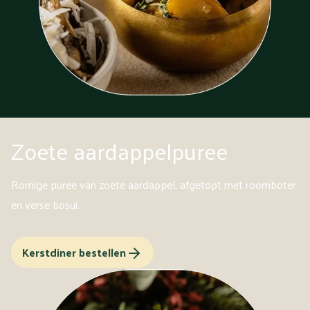
Zoete aardappelpuree
Romige puree van zoete aardappel, afgetopt met roomboter
en verse bosui.
Kerstdiner bestellen