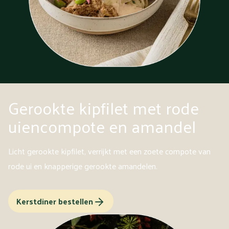
Gerookte kipfilet met rode
uiencompote en amandel
Licht gerookte kipfilet, verrijkt met een zoete compote van
rode ui en knapperige gerookte amandelen.
Kerstdiner bestellen