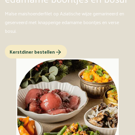
Malse maishoenderfilet op Aziatische wijze gemarineerd en
geserveerd met knapperige edamame boontjes en verse
bosui.
Kerstdiner bestellen