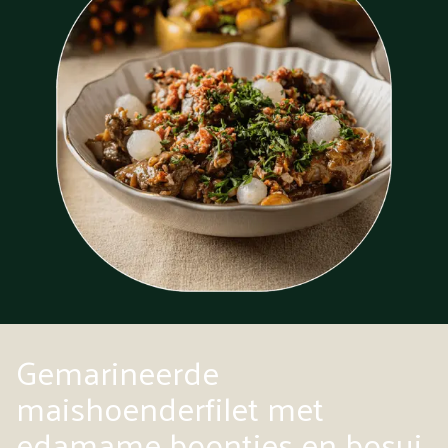
Gemarineerde
maishoenderfilet met
edamame boontjes en bosui