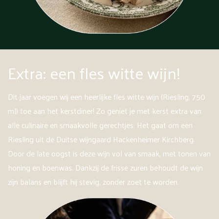
Extra: een fles witte wijn!
Dit jaar voegen wij een heerlijke fles witte wijn (Riesling, 750
ml) toe aan het kerstdiner! Zo geniet je met kerst extra van
alle culinaire en smaakvolle gerechtjes. Het gaat om een
Riesling uit de Duitse wijngaard Hackenheimer Kirchberg.
Door de late oogst is deze wijn vol van smaak, met tonen van
honing en boenwas. Dankzij de frisse zuren behoudt de wijn
zijn balans en blijft hij stevig, zonder zoet te worden.