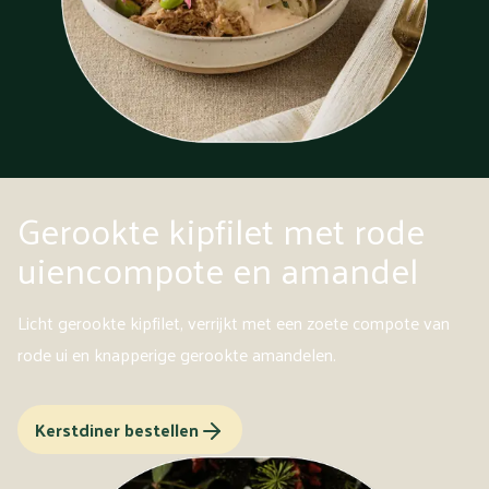
Gerookte kipfilet met rode
uiencompote en amandel
Licht gerookte kipfilet, verrijkt met een zoete compote van
rode ui en knapperige gerookte amandelen.
Kerstdiner bestellen