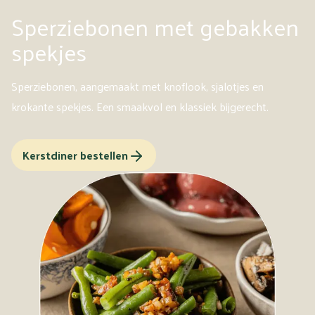
Sperziebonen met gebakken
spekjes
Sperziebonen, aangemaakt met knoflook, sjalotjes en
krokante spekjes. Een smaakvol en klassiek bijgerecht.
Kerstdiner bestellen