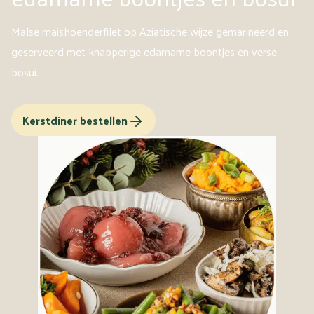
Malse maishoenderfilet op Aziatische wijze gemarineerd en
geserveerd met knapperige edamame boontjes en verse
bosui.
Kerstdiner bestellen