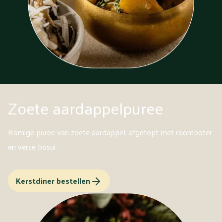
Zoete aardappelpuree
Romige puree van zoete aardappel, afgetopt met roomboter
en verse bosui.
Kerstdiner bestellen