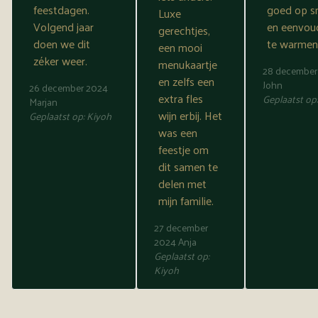
feestdagen.
goed op 
Luxe
Volgend jaar
en eenvou
gerechtjes,
doen we dit
te warmen
een mooi
zéker weer.
menukaartje
28 december
en zelfs een
John
26 december 2024
extra fles
Geplaatst op
Marjan
wijn erbij. Het
Geplaatst op:
Kiyoh
was een
feestje om
dit samen te
delen met
mijn familie.
27 december
2024
Anja
Geplaatst op:
Kiyoh