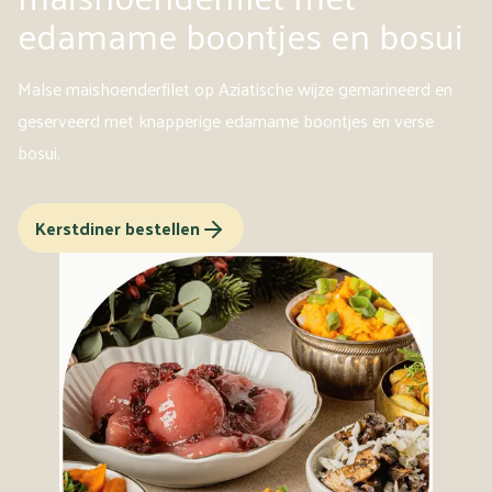
edamame boontjes en bosui
Malse maishoenderfilet op Aziatische wijze gemarineerd en
geserveerd met knapperige edamame boontjes en verse
bosui.
Kerstdiner bestellen