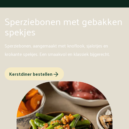
Sperziebonen met gebakken
spekjes
Sperziebonen, aangemaakt met knoflook, sjalotjes en
krokante spekjes. Een smaakvol en klassiek bijgerecht.
Kerstdiner bestellen