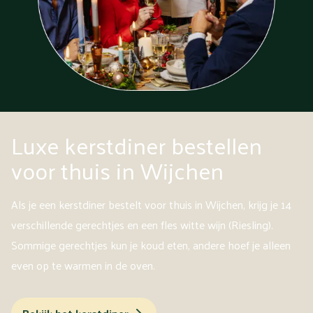
Luxe kerstdiner bestellen
voor thuis in Wijchen
Als je een kerstdiner bestelt voor thuis in Wijchen, krijg je 14
verschillende gerechtjes en een fles witte wijn (Riesling).
Sommige gerechtjes kun je koud eten, andere hoef je alleen
even op te warmen in de oven.