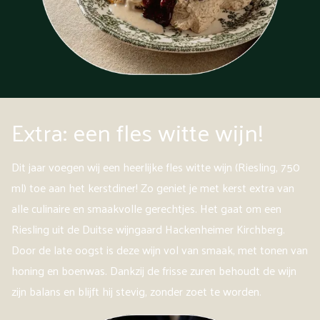
Extra: een fles witte wijn!
Dit jaar voegen wij een heerlijke fles witte wijn (Riesling, 750
ml) toe aan het kerstdiner! Zo geniet je met kerst extra van
alle culinaire en smaakvolle gerechtjes. Het gaat om een
Riesling uit de Duitse wijngaard Hackenheimer Kirchberg.
Door de late oogst is deze wijn vol van smaak, met tonen van
honing en boenwas. Dankzij de frisse zuren behoudt de wijn
zijn balans en blijft hij stevig, zonder zoet te worden.