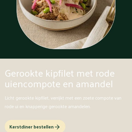
Gerookte kipfilet met rode
uiencompote en amandel
Licht gerookte kipfilet, verrijkt met een zoete compote van
rode ui en knapperige gerookte amandelen.
Kerstdiner bestellen