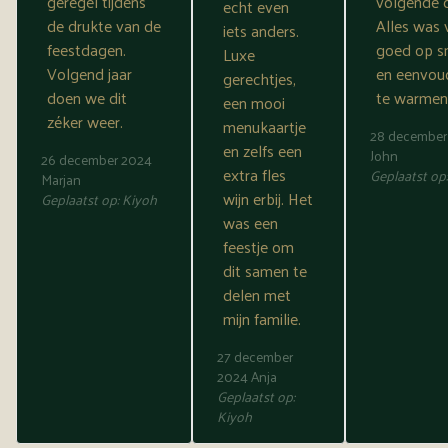
geregel tijdens
volgende 
echt even
de drukte van de
Alles was 
iets anders.
feestdagen.
goed op 
Luxe
Volgend jaar
en eenvou
gerechtjes,
doen we dit
te warmen
een mooi
zéker weer.
menukaartje
28 december
en zelfs een
John
26 december 2024
extra fles
Geplaatst op
Marjan
wijn erbij. Het
Geplaatst op:
Kiyoh
was een
feestje om
dit samen te
delen met
mijn familie.
27 december
2024
Anja
Geplaatst op:
Kiyoh