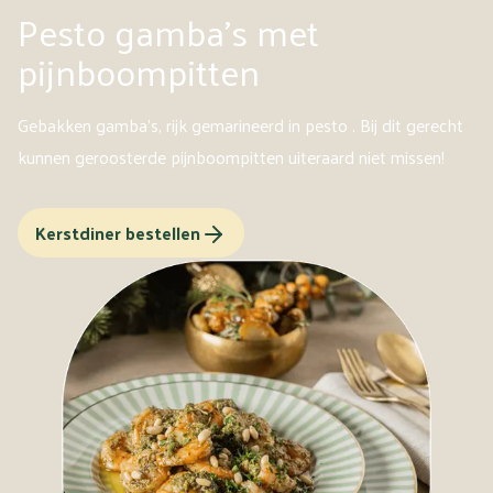
Pesto gamba's met
pijnboompitten
Gebakken gamba's, rijk gemarineerd in pesto . Bij dit gerecht
kunnen geroosterde pijnboompitten uiteraard niet missen!
Kerstdiner bestellen