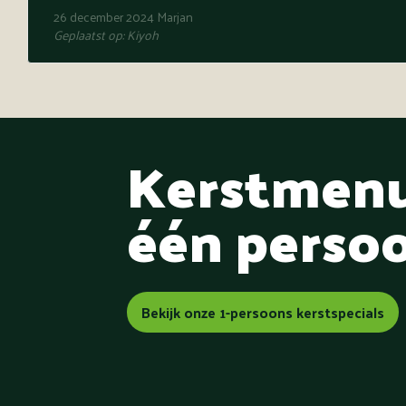
26 december 2024
Marjan
Geplaatst op:
Kiyoh
Kerstmenu
één perso
Bekijk onze 1-persoons kerstspecials