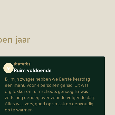
pen jaar
9
Ruim voldoende
Bij mijn zwager hebben we Eerste kerstdag
een menu voor 4 personen gehad. Dit was
erg lekker en ruimschoots genoeg. Er was
zelfs nog genoeg over voor de volgende dag.
Alles was vers, goed op smaak en eenvoudig
op te warmen.