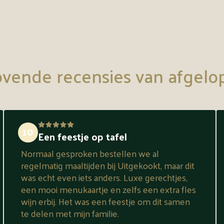
vende recensies van afgelo
10
Een feestje op tafel
Normaal gesproken bestellen we al
regelmatig maaltijden bij Uitgekookt, maar dit
was echt even iets anders. Luxe gerechtjes,
een mooi menukaartje en zelfs een extra fles
wijn erbij. Het was een feestje om dit samen
te delen met mijn familie.