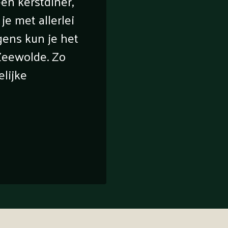
een kerstdiner,
je met allerlei
ens kun je het
 Zeewolde. Zo
elijke