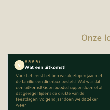
Onze lo
9
Wat een uitkomst!
Voor het eerst hebben we afgelopen jaar met
de familie een dinerbox besteld. Wat was dat
een uitkomst! Geen boodschappen doen of al
dat geregel tijdens de drukte van de
feestdagen. Volgend jaar doen we dit zéker
weer.