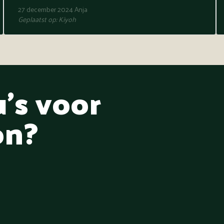
27 december 2024
Anja
Geplaatst op:
Kiyoh
's voor
on?