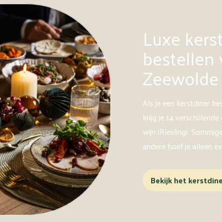
Luxe kers
bestellen 
Zeewolde
Als je een kerstdiner be
krijg je 14 verschillende
wijn (Riesling). Sommig
andere hoef je alleen e
Bekijk het kerstdin