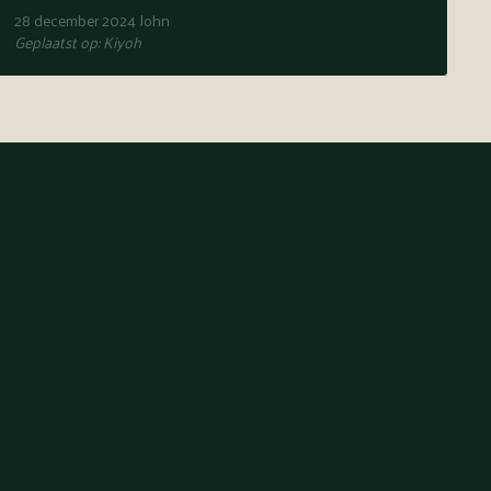
28 december 2024
John
Geplaatst op:
Kiyoh