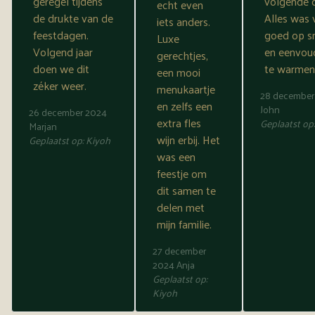
geregel tijdens
volgende 
echt even
de drukte van de
Alles was 
iets anders.
feestdagen.
goed op 
Luxe
Volgend jaar
en eenvou
gerechtjes,
doen we dit
te warmen
een mooi
zéker weer.
menukaartje
28 december
en zelfs een
John
26 december 2024
extra fles
Geplaatst op
Marjan
wijn erbij. Het
Geplaatst op:
Kiyoh
was een
feestje om
dit samen te
delen met
mijn familie.
27 december
2024
Anja
Geplaatst op:
Kiyoh