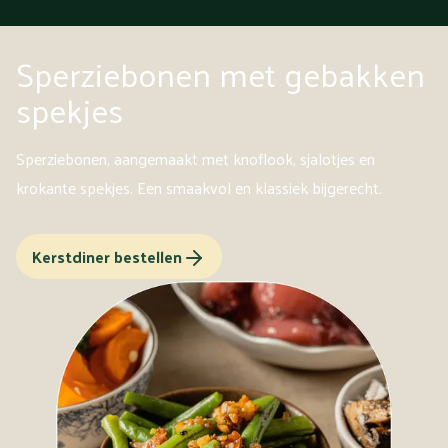
Sperziebonen met gebakken
spekjes
Sperziebonen, aangemaakt met knoflook, sjalotjes en
krokante spekjes. Een smaakvol en klassiek bijgerecht.
Kerstdiner bestellen