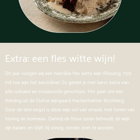
Extra: een fles witte wijn!
Dit jaar voegen wij een heerlijke fles witte wijn (Riesling, 750
ml) toe aan het kerstdiner! Zo geniet je met kerst extra van
alle culinaire en smaakvolle gerechtjes. Het gaat om een
Riesling uit de Duitse wijngaard Hackenheimer Kirchberg.
Door de late oogst is deze wijn vol van smaak, met tonen van
honing en boenwas. Dankzij de frisse zuren behoudt de wijn
zijn balans en blijft hij stevig, zonder zoet te worden.