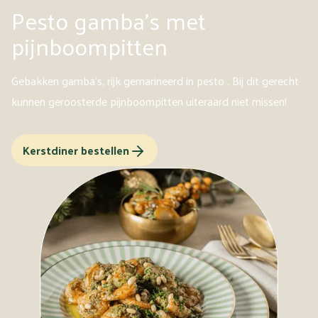
Pesto gamba's met
pijnboompitten
Gebakken gamba's, rijk gemarineerd in pesto . Bij dit gerecht
kunnen geroosterde pijnboompitten uiteraard niet missen!
Kerstdiner bestellen