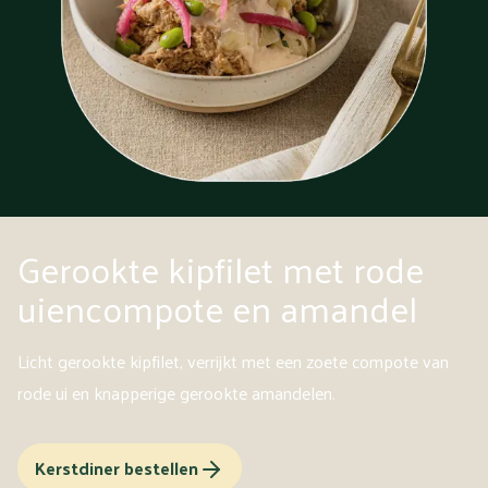
Gerookte kipfilet met rode
uiencompote en amandel
Licht gerookte kipfilet, verrijkt met een zoete compote van
rode ui en knapperige gerookte amandelen.
Kerstdiner bestellen