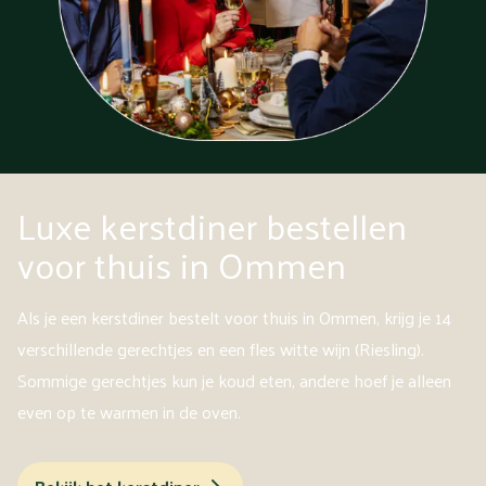
Luxe kerstdiner bestellen
voor thuis in Ommen
Als je een kerstdiner bestelt voor thuis in Ommen, krijg je 14
verschillende gerechtjes en een fles witte wijn (Riesling).
Sommige gerechtjes kun je koud eten, andere hoef je alleen
even op te warmen in de oven.