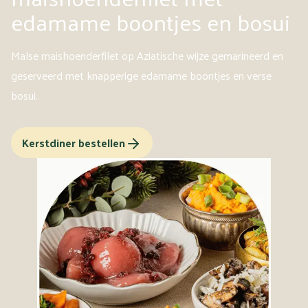
edamame boontjes en bosui
Malse maishoenderfilet op Aziatische wijze gemarineerd en
geserveerd met knapperige edamame boontjes en verse
bosui.
Kerstdiner bestellen