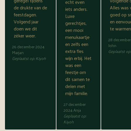
geregel tijdens
volgende 
echt even
de drukte van de
Alles was 
iets anders.
feestdagen.
goed op 
Luxe
Volgend jaar
en eenvou
gerechtjes,
doen we dit
te warmen
een mooi
zéker weer.
menukaartje
28 december
en zelfs een
John
26 december 2024
extra fles
Geplaatst op
Marjan
wijn erbij. Het
Geplaatst op:
Kiyoh
was een
feestje om
dit samen te
delen met
mijn familie.
27 december
2024
Anja
Geplaatst op:
Kiyoh