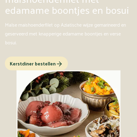
edamame boontjes en bosui
Malse maishoenderfilet op Aziatische wijze gemarineerd en
geserveerd met knapperige edamame boontjes en verse
bosui.
Kerstdiner bestellen