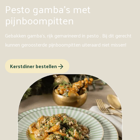
Pesto gamba's met
pijnboompitten
Gebakken gamba's, rijk gemarineerd in pesto . Bij dit gerecht
kunnen geroosterde pijnboompitten uiteraard niet missen!
Kerstdiner bestellen