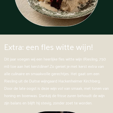
Extra: een fles witte wijn!
Dit jaar voegen wij een heerlijke fles witte wijn (Riesling, 750
ml) toe aan het kerstdiner! Zo geniet je met kerst extra van
alle culinaire en smaakvolle gerechtjes. Het gaat om een
Riesling uit de Duitse wijngaard Hackenheimer Kirchberg.
Door de late oogst is deze wijn vol van smaak, met tonen van
honing en boenwas. Dankzij de frisse zuren behoudt de wijn
zijn balans en blijft hij stevig, zonder zoet te worden.