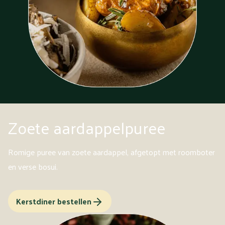
Zoete aardappelpuree
Romige puree van zoete aardappel, afgetopt met roomboter
en verse bosui.
Kerstdiner bestellen