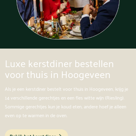
Luxe kerstdiner bestellen
voor thuis in Hoogeveen
Als je een kerstdiner bestelt voor thuis in Hoogeveen, krijg je
14 verschillende gerechtjes en een fles witte wijn (Riesling).
Sommige gerechtjes kun je koud eten, andere hoef je alleen
even op te warmen in de oven.