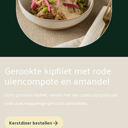
Gerookte kipfilet met rode
uiencompote en amandel
Licht gerookte kipfilet, verrijkt met een zoete compote van
rode ui en knapperige gerookte amandelen.
Kerstdiner bestellen