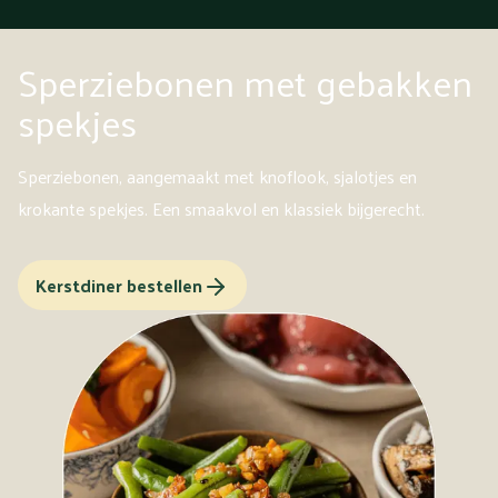
Sperziebonen met gebakken
spekjes
Sperziebonen, aangemaakt met knoflook, sjalotjes en
krokante spekjes. Een smaakvol en klassiek bijgerecht.
Kerstdiner bestellen