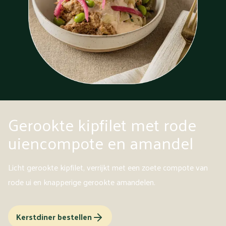
Gerookte kipfilet met rode
uiencompote en amandel
Licht gerookte kipfilet, verrijkt met een zoete compote van
rode ui en knapperige gerookte amandelen.
Kerstdiner bestellen