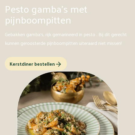
Pesto gamba's met
pijnboompitten
Gebakken gamba's, rijk gemarineerd in pesto . Bij dit gerecht
kunnen geroosterde pijnboompitten uiteraard niet missen!
Kerstdiner bestellen