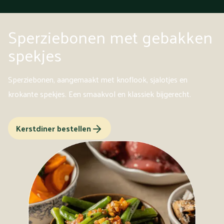
Sperziebonen met gebakken
spekjes
Sperziebonen, aangemaakt met knoflook, sjalotjes en
krokante spekjes. Een smaakvol en klassiek bijgerecht.
Kerstdiner bestellen