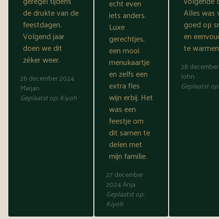
geregel tijdens
volgende 
echt even
de drukte van de
Alles was 
iets anders.
feestdagen.
goed op 
Luxe
Volgend jaar
en eenvou
gerechtjes,
doen we dit
te warmen
een mooi
zéker weer.
menukaartje
28 december
en zelfs een
John
26 december 2024
extra fles
Geplaatst op
Marjan
wijn erbij. Het
Geplaatst op:
Kiyoh
was een
feestje om
dit samen te
delen met
mijn familie.
27 december
2024
Anja
Geplaatst op:
Kiyoh