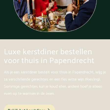
Luxe kerstdiner bestellen
voor thuis in Papendrecht
Als je een kerstdiner bestelt voor thuis in Papendrecht, krijg je
14 verschillende gerechtjes en een fles witte wijn (Riesling).
Sommige gerechtjes kun je koud eten, andere hoef je alleen
even op te warmen in de oven.