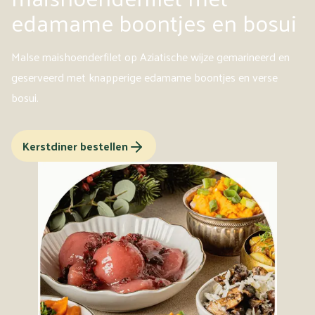
edamame boontjes en bosui
Malse maishoenderfilet op Aziatische wijze gemarineerd en
geserveerd met knapperige edamame boontjes en verse
bosui.
Kerstdiner bestellen