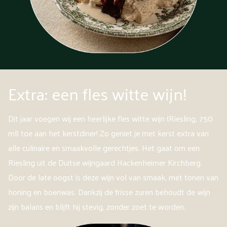
Extra: een fles witte wijn!
Dit jaar voegen wij een heerlijke fles witte wijn (Riesling, 750
ml) toe aan het kerstdiner! Zo geniet je met kerst extra van
alle culinaire en smaakvolle gerechtjes. Het gaat om een
Riesling uit de Duitse wijngaard Hackenheimer Kirchberg.
Door de late oogst is deze wijn vol van smaak, met tonen van
honing en boenwas. Dankzij de frisse zuren behoudt de wijn
zijn balans en blijft hij stevig, zonder zoet te worden.