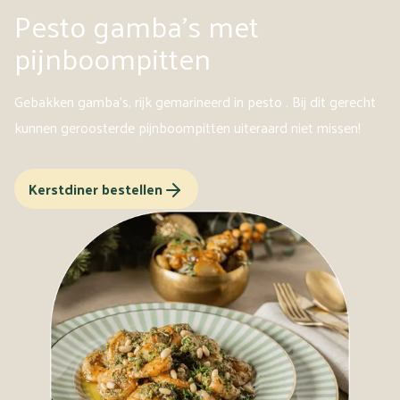
Pesto gamba's met
pijnboompitten
Gebakken gamba's, rijk gemarineerd in pesto . Bij dit gerecht
kunnen geroosterde pijnboompitten uiteraard niet missen!
Kerstdiner bestellen