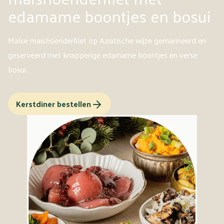
edamame boontjes en bosui
Malse maishoenderfilet op Aziatische wijze gemarineerd en
geserveerd met knapperige edamame boontjes en verse
bosui.
Kerstdiner bestellen