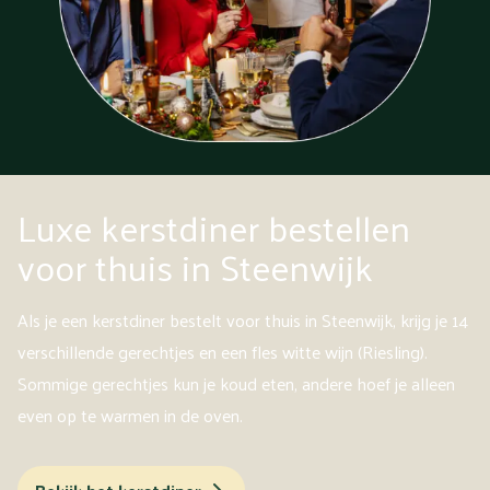
Luxe kerstdiner bestellen
voor thuis in Steenwijk
Als je een kerstdiner bestelt voor thuis in Steenwijk, krijg je 14
verschillende gerechtjes en een fles witte wijn (Riesling).
Sommige gerechtjes kun je koud eten, andere hoef je alleen
even op te warmen in de oven.