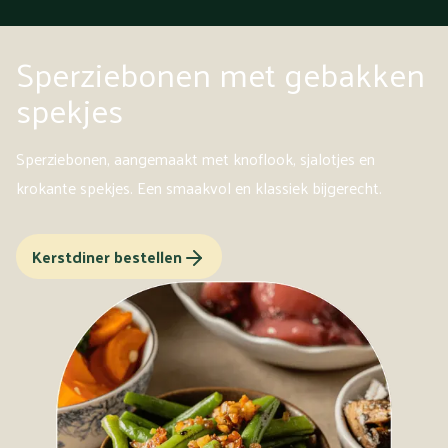
Sperziebonen met gebakken
spekjes
Sperziebonen, aangemaakt met knoflook, sjalotjes en
krokante spekjes. Een smaakvol en klassiek bijgerecht.
Kerstdiner bestellen