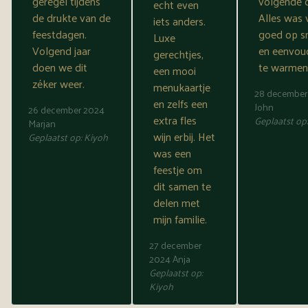
geregel tijdens
volgende 
echt even
de drukte van de
Alles was 
iets anders.
feestdagen.
goed op 
Luxe
Volgend jaar
en eenvou
gerechtjes,
doen we dit
te warmen
een mooi
zéker weer.
menukaartje
28 december
en zelfs een
John
26 december 2024
extra fles
Geplaatst op
Marjan
wijn erbij. Het
Geplaatst op:
Kiyoh
was een
feestje om
dit samen te
delen met
mijn familie.
27 december
2024
Anja
Geplaatst op:
Kiyoh