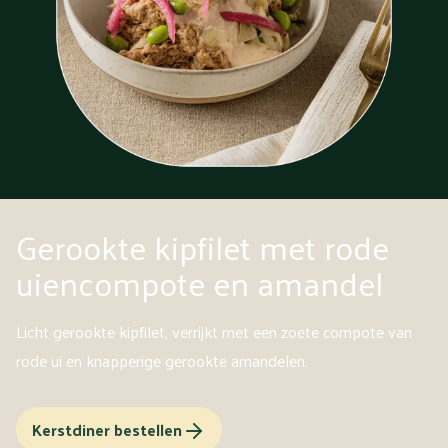
Gerookte kipfilet met rode
uiencompote en amandel
Licht gerookte kipfilet, verrijkt met een zoete compote van
rode ui en knapperige gerookte amandelen.
Kerstdiner bestellen