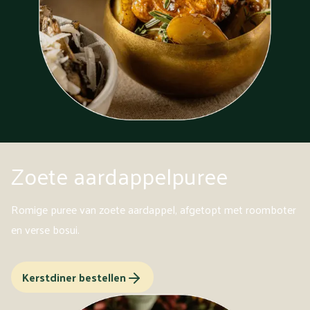
Zoete aardappelpuree
Romige puree van zoete aardappel, afgetopt met roomboter
en verse bosui.
Kerstdiner bestellen