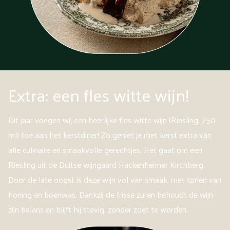
Extra: een fles witte wijn!
Dit jaar voegen wij een heerlijke fles witte wijn (Riesling, 750
ml) toe aan het kerstdiner! Zo geniet je met kerst extra van
alle culinaire en smaakvolle gerechtjes. Het gaat om een
Riesling uit de Duitse wijngaard Hackenheimer Kirchberg.
Door de late oogst is deze wijn vol van smaak, met tonen van
honing en boenwas. Dankzij de frisse zuren behoudt de wijn
zijn balans en blijft hij stevig, zonder zoet te worden.