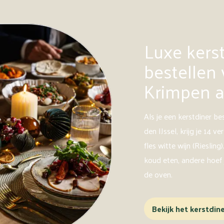
Luxe kers
bestellen 
Krimpen a
Als je een kerstdiner be
den IJssel, krijg je 14 v
fles witte wijn (Rieslin
koud eten, andere hoef 
de oven.
Bekijk het kerstdin