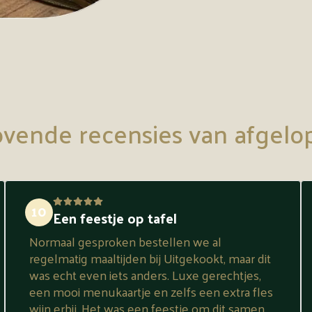
vende recensies van afgelo
10
Een feestje op tafel
Normaal gesproken bestellen we al
regelmatig maaltijden bij Uitgekookt, maar dit
was echt even iets anders. Luxe gerechtjes,
een mooi menukaartje en zelfs een extra fles
wijn erbij. Het was een feestje om dit samen