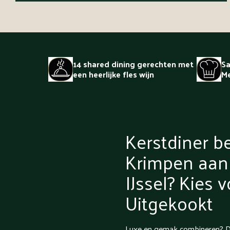
14 shared dining gerechten met
Sa
een heerlijke fles wijn
Me
Kerstdiner be
Krimpen aan
IJssel? Kies 
Uitgekookt
Luxe en gemak combineren? D