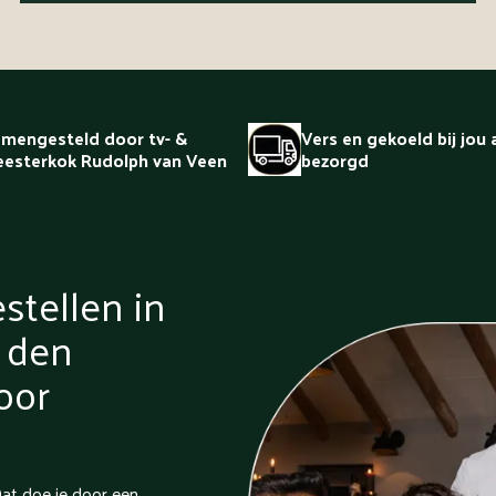
mengesteld door tv- &
Vers en gekoeld bij jou 
esterkok Rudolph van Veen
bezorgd
stellen in
 den
voor
at doe je door een