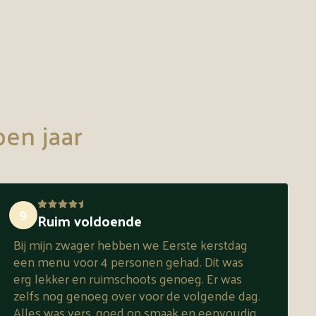
pen jaar
9
Ruim voldoende
Bij mijn zwager hebben we Eerste kerstdag
een menu voor 4 personen gehad. Dit was
erg lekker en ruimschoots genoeg. Er was
zelfs nog genoeg over voor de volgende dag.
Alles was vers, goed op smaak en eenvoudig