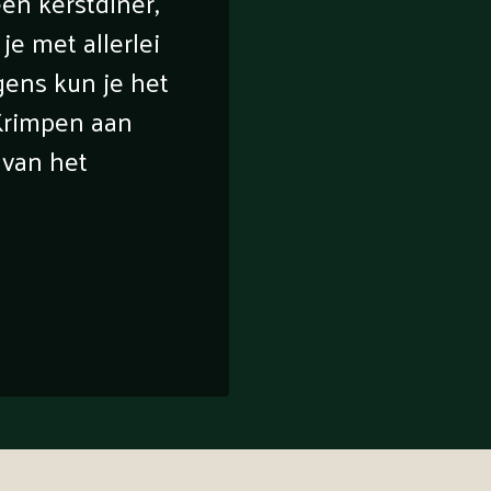
een kerstdiner,
je met allerlei
ens kun je het
 Krimpen aan
 van het