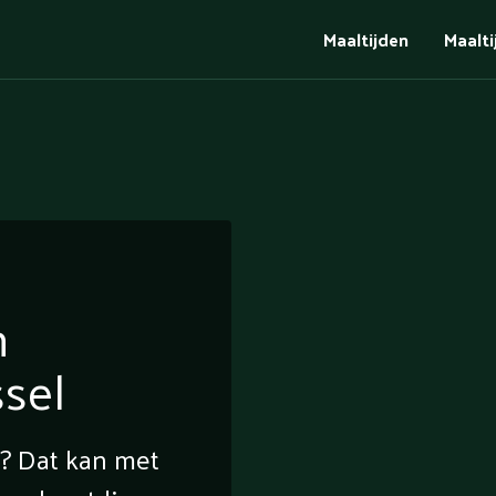
Maaltijden
Maalt
n
ssel
e? Dat kan met