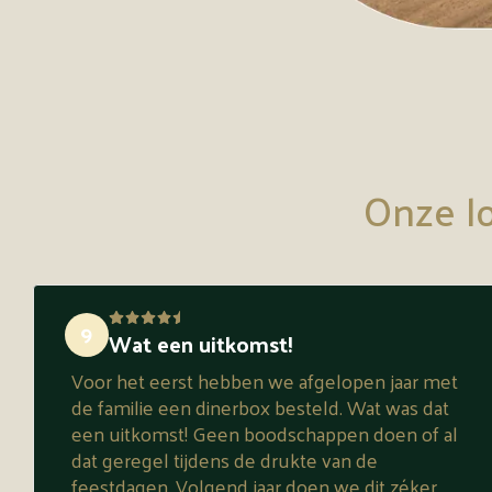
Onze lo
9
Wat een uitkomst!
Voor het eerst hebben we afgelopen jaar met
de familie een dinerbox besteld. Wat was dat
een uitkomst! Geen boodschappen doen of al
dat geregel tijdens de drukte van de
feestdagen. Volgend jaar doen we dit zéker