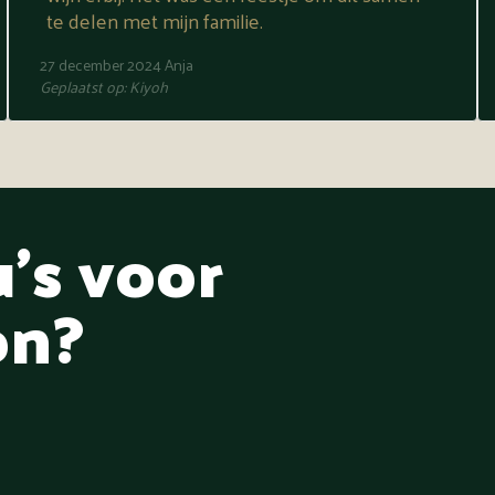
te delen met mijn familie.
27 december 2024
Anja
Geplaatst op:
Kiyoh
's voor
on?