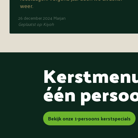
weer.
26 december 2024
Marjan
Geplaatst op:
Kiyoh
Kerstmenu
één perso
Bekijk onze 1-persoons kerstspecials