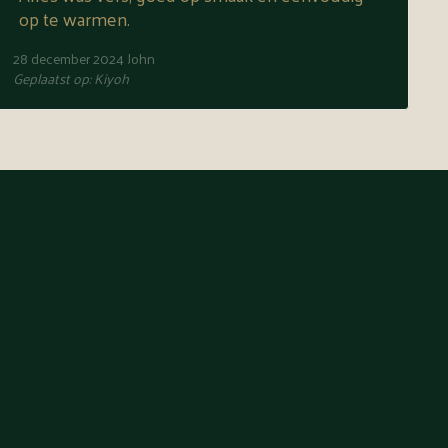
op te warmen.
28 december 2024
John
Geplaatst op:
Kiyoh