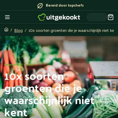
Bereid door topchefs
Blog
10x soorten groenten die je waarschijnlijk niet kent
Gezondheid • 5 min
10x soorten
groenten die je
waarschijnlijk niet
kent