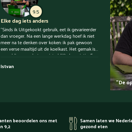
9.5
Elke dag iets anders
“Sinds ik Uitgekookt gebruik, eet ik gevarieerder
dan vroeger. Na een lange werkdag hoef ik niet
meer na te denken over koken: ik pak gewoon
een verse maaltijd uit de koelkast. Het gemak is
geweldig, maar het mooiste blijft de variatie. Er
staat elke dag iets anders op tafel.”
Istvan
"De op
anten beoordelen ons met
Samen laten we Nederl
n 9,2
gezond eten