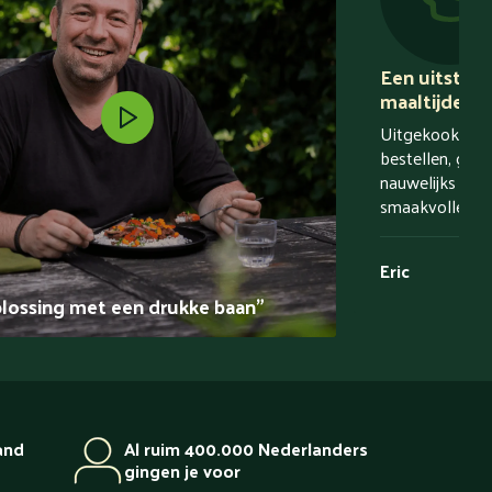
Een uitstek
maaltijden!
Uitgekookt is n
bestellen, gunst
nauwelijks afwa
smaakvolle maa
Eric
lossing met een drukke baan"
and
Al ruim 400.000 Nederlanders
gingen je voor