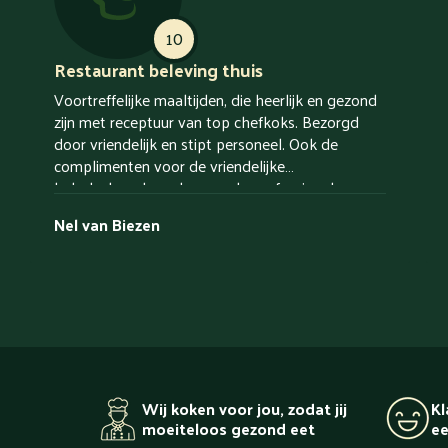
10
Restaurant beleving thuis
Voortreffelijke maaltijden, die heerlijk en gezond
zijn met receptuur van top chefkoks. Bezorgd
door vriendelijk en stipt personeel. Ook de
complimenten voor de vriendelijke
helpdeskmedewerkers en de professionele
websitedesigners. Het totaal zorgt voor een
Nel van Biezen
restaurant beleving thuis, maar dan voor een zeer
vriendelijke prijs.
Wij koken voor jou, zodat jij
Kl
moeiteloos gezond eet
ee