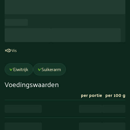
Vis
Eiwitrijk
Suikerarm
Voedingswaarden
per portie
per 100 g