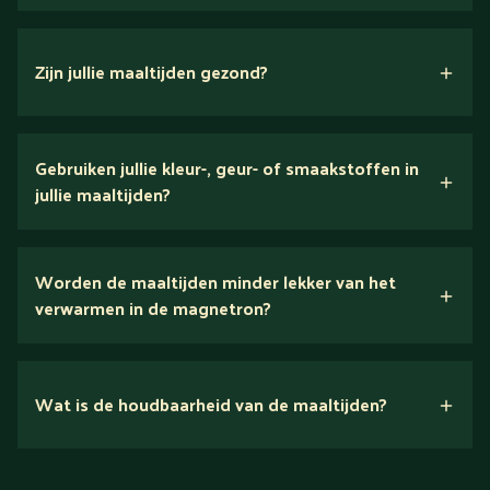
Zijn jullie maaltijden gezond?
verse ingrediënten
Gebruiken jullie kleur-, geur- of smaakstoffen in
jullie maaltijden?
Wij houden van puur eten.
Worden de maaltijden minder lekker van het
voedingsexperts
verwarmen in de magnetron?
Nee.
Wat is de houdbaarheid van de maaltijden?
Suikerarm
5 dagen
Eiwitrijk / bron van eiwitten