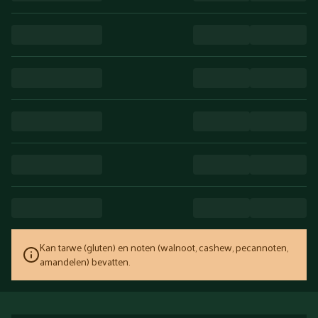
Kan tarwe (gluten) en noten (walnoot, cashew, pecannoten,
amandelen) bevatten.