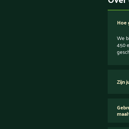
Hoe g
We bi
450 e
gesch
Zijn 
verse
Gebru
maal
Wij 