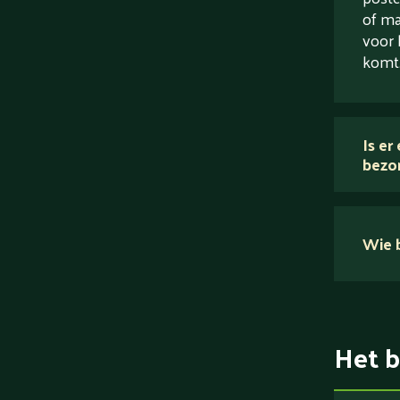
of ma
voor 
komt
Is er
bezo
Wie b
Het b