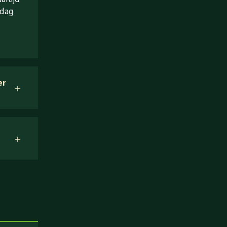
 dag
er