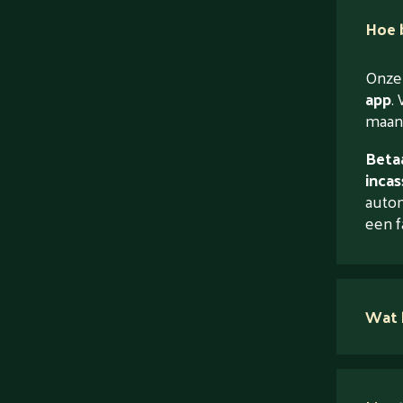
Hoe b
Onze 
app
. 
maand
Betaa
incas
autom
een f
Wat 