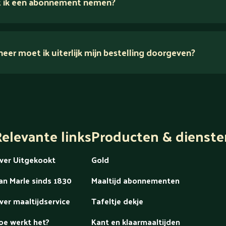
 ik een abonnement nemen?
er moet ik uiterlijk mijn bestelling doorgeven?
dek alles over Gold
elevante links
Producten & dienste
ver Uitgekookt
Gold
an Marle sinds 1830
Maaltijd abonnementen
ver maaltijdservice
Tafeltje dekje
oe werkt het?
Kant en klaarmaaltijden