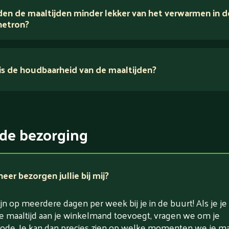
en de maaltijden minder lekker van het verwarmen in d
voedingsexperts
etron?
s de houdbaarheid van de maaltijden?
ikerarm
5 dagen
witrijk / bron van eiwitten
rlaagd in koolhydraten
de bezorging
rlaagd in zout
er bezorgen jullie bij mij?
jn op meerdere dagen per week bij je in de buurt! Als je je
e maaltijd aan je winkelmand toevoegt, vragen we om je
ode. Je kan dan precies zien op welke momenten we je maa