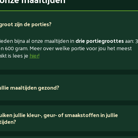
root zijn de porties?
eden bijna al onze maaltijden in
drie portiegroottes
aan: 3
n 600 gram. Meer over welke portie voor jou het meest
ikt is lees je
hier!
jullie maaltijden gezond?
 ingrediënten
iken jullie kleur-, geur- of smaakstoffen in jullie
tijden?
houden van puur eten.