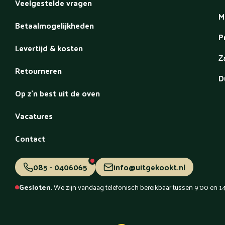
Veelgestelde vragen
M
Betaalmogelijkheden
P
Levertijd & kosten
Z
Retourneren
D
Op z'n best uit de oven
Vacatures
Contact
085 - 0406065
info@uitgekookt.nl
Gesloten.
We zijn vandaag telefonisch bereikbaar tussen 9:00 en 14