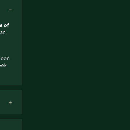
e of
van
a een
eek