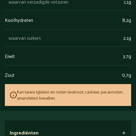
waarvan verzadigde vetzuren
1,1g
Koolhydraten
8,2g
waarvan suikers
2,1g
Eiwit
3,7g
Zout
0,7g
Kan tarwe (gluten) en noten (walnoot, cashew, pecannoten,
amandelen) bevatten.
Ingrediënten