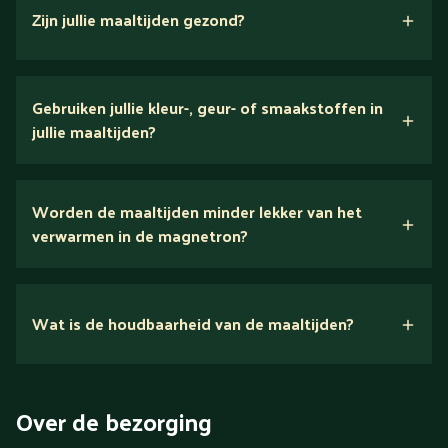
Zijn jullie maaltijden gezond?
verse ingrediënten
Gebruiken jullie kleur-, geur- of smaakstoffen in
jullie maaltijden?
Wij houden van puur eten.
Worden de maaltijden minder lekker van het
voedingsexperts
verwarmen in de magnetron?
Nee.
Wat is de houdbaarheid van de maaltijden?
Suikerarm
5 dagen
Eiwitrijk / bron van eiwitten
Over de bezorging
Verlaagd in koolhydraten