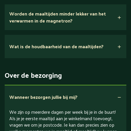
Wij houden van puur eten.
Worden de maaltijden minder lekker van het
voedingsexperts
verwarmen in de magnetron?
Nee.
Wat is de houdbaarheid van de maaltijden?
Suikerarm
5 dagen
Eiwitrijk / bron van eiwitten
Over de bezorging
Verlaagd in koolhydraten
Verlaagd in zout
Wanneer bezorgen jullie bij mij?
We zijn op meerdere dagen per week bij je in de buurt!
Als je je eerste maaltijd aan je winkelmand toevoegt,
vragen we om je postcode. Je kan dan precies zien op