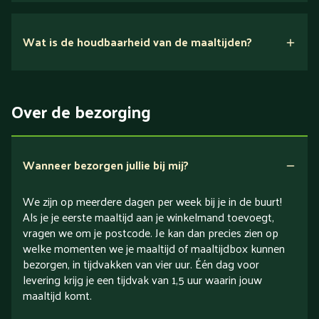
Nee.
Wat is de houdbaarheid van de maaltijden?
Suikerarm
5 dagen
Eiwitrijk / bron van eiwitten
Over de bezorging
Verlaagd in koolhydraten
Verlaagd in zout
Wanneer bezorgen jullie bij mij?
We zijn op meerdere dagen per week bij je in de buurt!
Als je je eerste maaltijd aan je winkelmand toevoegt,
vragen we om je postcode. Je kan dan precies zien op
welke momenten we je maaltijd of maaltijdbox kunnen
bezorgen, in tijdvakken van vier uur. Één dag voor
levering krijg je een tijdvak van 1,5 uur waarin jouw
maaltijd komt.