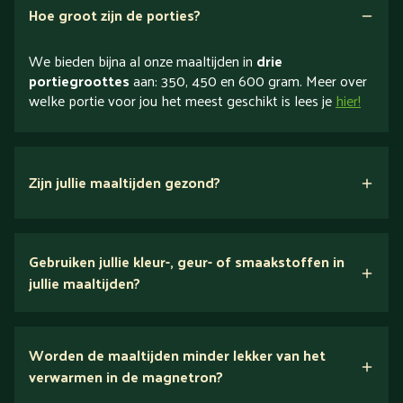
Hoe groot zijn de porties?
We bieden bijna al onze maaltijden in
drie
portiegroottes
aan: 350, 450 en 600 gram. Meer over
welke portie voor jou het meest geschikt is lees je
hier!
Zijn jullie maaltijden gezond?
verse ingrediënten
Gebruiken jullie kleur-, geur- of smaakstoffen in
jullie maaltijden?
Wij houden van puur eten.
Worden de maaltijden minder lekker van het
voedingsexperts
verwarmen in de magnetron?