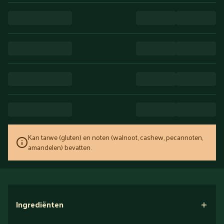
Kan tarwe (gluten) en noten (walnoot, cashew, pecannoten,
amandelen) bevatten.
Ingrediënten