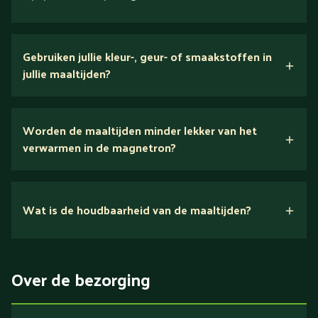
verse ingrediënten
Gebruiken jullie kleur-, geur- of smaakstoffen in
jullie maaltijden?
Wij houden van puur eten.
Worden de maaltijden minder lekker van het
voedingsexperts
verwarmen in de magnetron?
Nee.
Wat is de houdbaarheid van de maaltijden?
Suikerarm
5 dagen
Eiwitrijk / bron van eiwitten
Over de bezorging
Verlaagd in koolhydraten
Verlaagd in zout