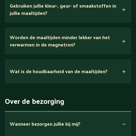
verse ingrediënten
Gebruiken jullie kleur-, geur- of smaakstoffen in
jullie maaltijden?
Wij houden van puur eten.
Worden de maaltijden minder lekker van het
voedingsexperts
verwarmen in de magnetron?
Nee.
Wat is de houdbaarheid van de maaltijden?
Suikerarm
5 dagen
Eiwitrijk / bron van eiwitten
Over de bezorging
Verlaagd in koolhydraten
Verlaagd in zout
Wanneer bezorgen jullie bij mij?