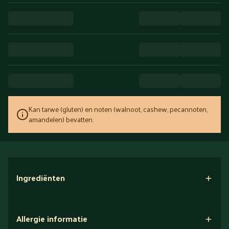
Kan tarwe (gluten) en noten (walnoot, cashew, pecannoten,
amandelen) bevatten.
Ingrediënten
Allergie informatie