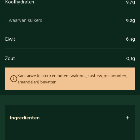
Koolhydraten
9,7g
waarvan suikers
9,2g
Eiwit
6,3g
Zout
0,1g
Kan tarwe (gluten) en noten (walnoot, cashew, pecannoten,
amandelen) bevatten.
Ingrediënten