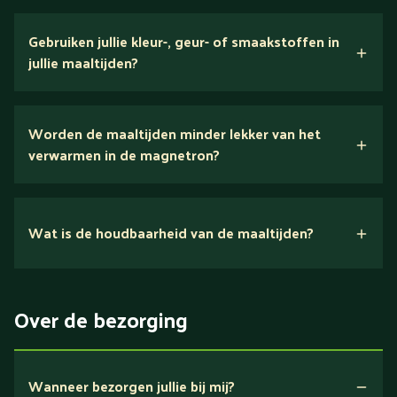
verse ingrediënten
Gebruiken jullie kleur-, geur- of smaakstoffen in
jullie maaltijden?
Wij houden van puur eten.
Worden de maaltijden minder lekker van het
voedingsexperts
verwarmen in de magnetron?
Nee.
Wat is de houdbaarheid van de maaltijden?
Suikerarm
5 dagen
Eiwitrijk / bron van eiwitten
Over de bezorging
Verlaagd in koolhydraten
Verlaagd in zout
Wanneer bezorgen jullie bij mij?