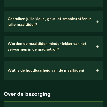
verse ingrediënten
Gebruiken jullie kleur-, geur- of smaakstoffen in
jullie maaltijden?
Wij houden van puur eten.
Worden de maaltijden minder lekker van het
voedingsexperts
verwarmen in de magnetron?
Nee.
Wat is de houdbaarheid van de maaltijden?
Suikerarm
5 dagen
Eiwitrijk / bron van eiwitten
Over de bezorging
Verlaagd in koolhydraten
Verlaagd in zout