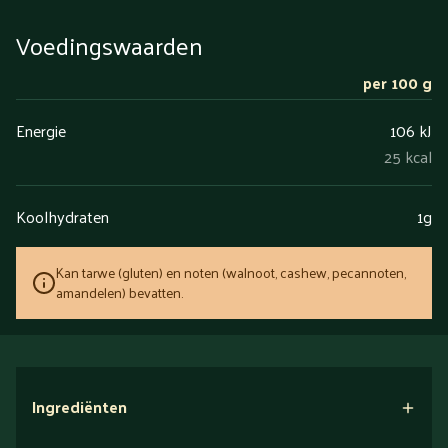
Voedingswaarden
per 100 g
Energie
106 kJ
25 kcal
Koolhydraten
1g
Kan tarwe (gluten) en noten (walnoot, cashew, pecannoten,
amandelen) bevatten.
Ingrediënten