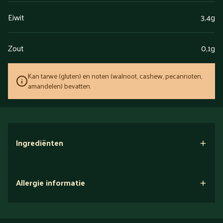
Eiwit
3,4g
Zout
0,1g
Kan tarwe (gluten) en noten (walnoot, cashew, pecannoten,
amandelen) bevatten.
Ingrediënten
Allergie informatie