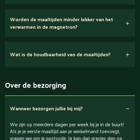
Wij houden van puur eten.
Worden de maaltijden minder lekker van het
voedingsexperts
verwarmen in de magnetron?
Nee.
Wat is de houdbaarheid van de maaltijden?
Suikerarm
5 dagen
Eiwitrijk / bron van eiwitten
Over de bezorging
Verlaagd in koolhydraten
Verlaagd in zout
Wanneer bezorgen jullie bij mij?
We zijn op meerdere dagen per week bij je in de buurt!
Als je je eerste maaltijd aan je winkelmand toevoegt,
vragen we om je postcode. Je kan dan precies zien op